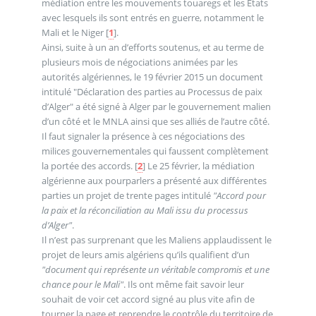
médiation entre les mouvements touaregs et les Etats
avec lesquels ils sont entrés en guerre, notamment le
Mali et le Niger
[
1
]
.
Ainsi, suite à un an d’efforts soutenus, et au terme de
plusieurs mois de négociations animées par les
autorités algériennes, le 19 février 2015 un document
intitulé "Déclaration des parties au Processus de paix
d’Alger" a été signé à Alger par le gouvernement malien
d’un côté et le MNLA ainsi que ses alliés de l’autre côté.
Il faut signaler la présence à ces négociations des
milices gouvernementales qui faussent complètement
la portée des accords.
[
2
]
Le 25 février, la médiation
algérienne aux pourparlers a présenté aux différentes
parties un projet de trente pages intitulé
"Accord pour
la paix et la réconciliation au Mali issu du processus
d’Alger"
.
Il n’est pas surprenant que les Maliens applaudissent le
projet de leurs amis algériens qu’ils qualifient d’un
"document qui représente un véritable compromis et une
chance pour le Mali"
. Ils ont même fait savoir leur
souhait de voir cet accord signé au plus vite afin de
tourner la page et reprendre le contrôle du territoire de