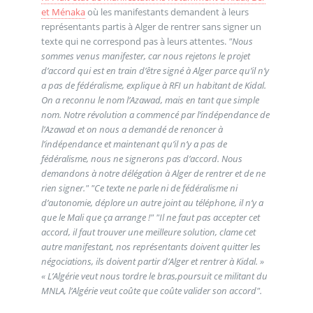
et Ménaka
où les manifestants demandent à leurs
représentants partis à Alger de rentrer sans signer un
texte qui ne correspond pas à leurs attentes.
"Nous
sommes venus manifester, car nous rejetons le projet
d’accord qui est en train d’être signé à Alger parce qu’il n’y
a pas de fédéralisme, explique à RFI un habitant de Kidal.
On a reconnu le nom l’Azawad, mais en tant que simple
nom. Notre révolution a commencé par l’indépendance de
l’Azawad et on nous a demandé de renoncer à
l’indépendance et maintenant qu’il n’y a pas de
fédéralisme, nous ne signerons pas d’accord. Nous
demandons à notre délégation à Alger de rentrer et de ne
rien signer." "Ce texte ne parle ni de fédéralisme ni
d’autonomie, déplore un autre joint au téléphone, il n’y a
que le Mali que ça arrange !" "Il ne faut pas accepter cet
accord, il faut trouver une meilleure solution, clame cet
autre manifestant, nos représentants doivent quitter les
négociations, ils doivent partir d’Alger et rentrer à Kidal. »
« L’Algérie veut nous tordre le bras,poursuit ce militant du
MNLA, l’Algérie veut coûte que coûte valider son accord".