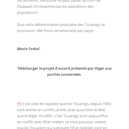
ses ennemis. Personne ne peut parler au nom de
l’Azawad s’il n’exprime pas les aspirations des
populations.
Que cette détermination populaire des Touaregs se
poursuive ; elle finira certainement par payer.
Masin Ferkal.
Télécharger le projet d’accord présenté par Alger aux
parties concernées.
[
1
]
Il est utile de rappeler que les Touaregs, depuis 1963,
sont entrés en conflits armés avec aussi bien le Mali
que le Niger. En effet, si les Touaregs sont aujourd’hui
en conflit avec l’Etat malien, ce n’est pas pour autant
que les Touaregs qui subissent l’Etat nigérien sont en