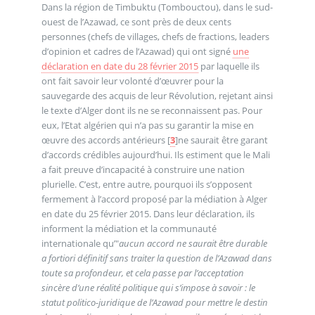
Dans la région de Timbuktu (Tombouctou), dans le sud-
ouest de l’Azawad, ce sont près de deux cents
personnes (chefs de villages, chefs de fractions, leaders
d’opinion et cadres de l’Azawad) qui ont signé
une
déclaration en date du 28 février 2015
par laquelle ils
ont fait savoir leur volonté d’œuvrer pour la
sauvegarde des acquis de leur Révolution, rejetant ainsi
le texte d’Alger dont ils ne se reconnaissent pas. Pour
eux, l’Etat algérien qui n’a pas su garantir la mise en
œuvre des accords antérieurs
[
3
]
ne saurait être garant
d’accords crédibles aujourd’hui. Ils estiment que le Mali
a fait preuve d’incapacité à construire une nation
plurielle. C’est, entre autre, pourquoi ils s’opposent
fermement à l’accord proposé par la médiation à Alger
en date du 25 février 2015. Dans leur déclaration, ils
informent la médiation et la communauté
internationale qu’"
aucun accord ne saurait être durable
a fortiori définitif sans traiter la question de l’Azawad dans
toute sa profondeur, et cela passe par l’acceptation
sincère d’une réalité politique qui s’impose à savoir : le
statut politico-juridique de l’Azawad pour mettre le destin