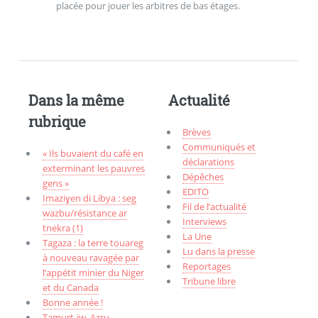
placée pour jouer les arbitres de bas étages.
Dans la même
Actualité
rubrique
Brèves
Communiqués et
« Ils buvaient du café en
déclarations
exterminant les pauvres
Dépêches
gens »
EDITO
Imaziɣen di Libya : seg
Fil de l’actualité
wazbu/résistance ar
Interviews
tnekra (1)
La Une
Tagaza : la terre touareg
Lu dans la presse
à nouveau ravagée par
Reportages
l’appétit minier du Niger
Tribune libre
et du Canada
Bonne année !
Tamurt-iw, Aẓru