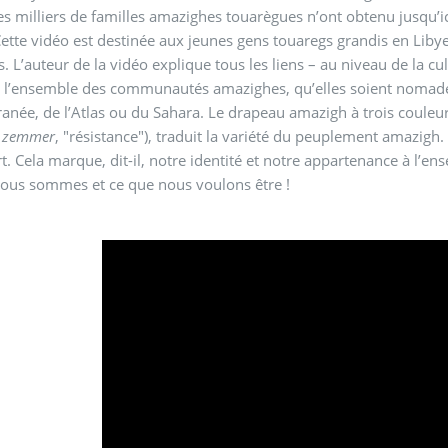
s milliers de familles amazighes touarègues n’ont obtenu jusqu’ici
Cette vidéo est destinée aux jeunes gens touaregs grandis en Libye 
. L’auteur de la vidéo explique tous les liens – au niveau de la cu
 l’ensemble des communautés amazighes, qu’elles soient nomades 
anée, de l’Atlas ou du Sahara. Le drapeau amazigh à trois couleurs
e
zemmer
, "résistance"), traduit la variété du peuplement amazig
t. Cela marque, dit-il, notre identité et notre appartenance à l’en
nous sommes et ce que nous voulons être !