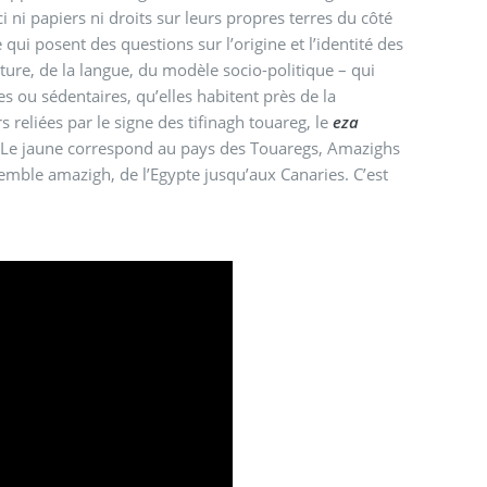
 ni papiers ni droits sur leurs propres terres du côté
qui posent des questions sur l’origine et l’identité des
lture, de la langue, du modèle socio-politique – qui
ou sédentaires, qu’elles habitent près de la
 reliées par le signe des tifinagh touareg, le
eza
h. Le jaune correspond au pays des Touaregs, Amazighs
semble amazigh, de l’Egypte jusqu’aux Canaries. C’est