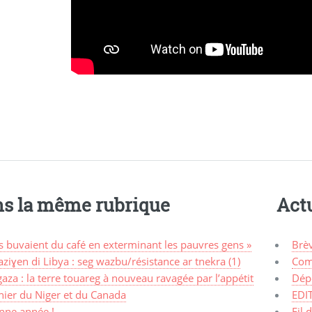
s la même rubrique
Actu
ls buvaient du café en exterminant les pauvres gens »
Brè
ziɣen di Libya : seg wazbu/résistance ar tnekra (1)
Com
aza : la terre touareg à nouveau ravagée par l’appétit
Dép
nier du Niger et du Canada
EDI
nne année !
Fil 