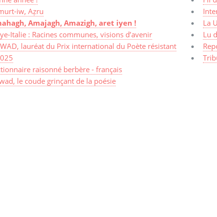
murt-iw, Aẓru
Inte
ahagh, Amajagh, Amazigh, aret iyen !
La 
ye-Italie : Racines communes, visions d’avenir
Lu d
AD, lauréat du Prix international du Poète résistant
Rep
2025
Trib
tionnaire raisonné berbère - français
ad, le coude grinçant de la poésie