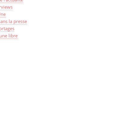
rviews
Une
ans la presse
ortages
une libre