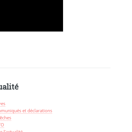
alité
ves
muniqués et déclarations
êches
TO
de l’actualité