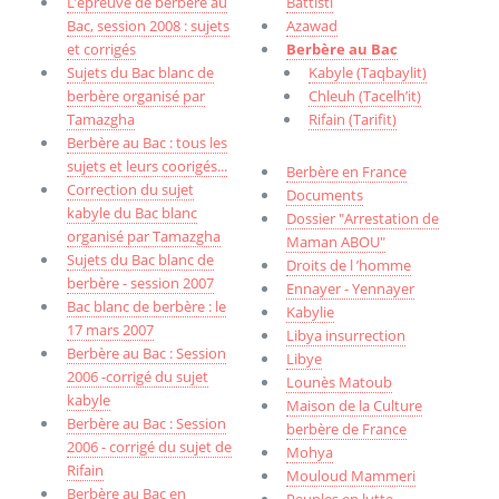
L’épreuve de berbère au
Battisti
Bac, session 2008 : sujets
Azawad
et corrigés
Berbère au Bac
Sujets du Bac blanc de
Kabyle (Taqbaylit)
berbère organisé par
Chleuh (Tacelh’it)
Tamazgha
Rifain (Tarifit)
Berbère au Bac : tous les
sujets et leurs coorigés...
Berbère en France
Correction du sujet
Documents
kabyle du Bac blanc
Dossier "Arrestation de
organisé par Tamazgha
Maman ABOU"
Sujets du Bac blanc de
Droits de l ’homme
berbère - session 2007
Ennayer - Yennayer
Bac blanc de berbère : le
Kabylie
17 mars 2007
Libya insurrection
Berbère au Bac : Session
Libye
2006 -corrigé du sujet
Lounès Matoub
kabyle
Maison de la Culture
Berbère au Bac : Session
berbère de France
2006 - corrigé du sujet de
Mohya
Rifain
Mouloud Mammeri
Berbère au Bac en