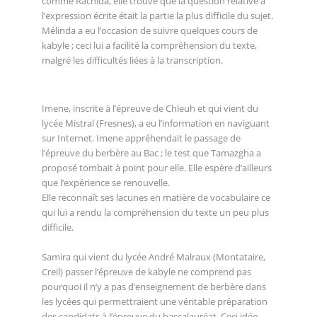
comme Rachida, elle trouve que la question relative à
l’expression écrite était la partie la plus difficile du sujet.
Mélinda a eu l’occasion de suivre quelques cours de
kabyle ; ceci lui a facilité la compréhension du texte,
malgré les difficultés liées à la transcription.
Imene, inscrite à l’épreuve de Chleuh et qui vient du
lycée Mistral (Fresnes), a eu l’information en naviguant
sur Internet. Imene appréhendait le passage de
l’épreuve du berbère au Bac ; le test que Tamazgha a
proposé tombait à point pour elle. Elle espère d’ailleurs
que l’expérience se renouvelle.
Elle reconnaît ses lacunes en matière de vocabulaire ce
qui lui a rendu la compréhension du texte un peu plus
difficile.
Samira qui vient du lycée André Malraux (Montataire,
Creil) passer l’épreuve de kabyle ne comprend pas
pourquoi il n’y a pas d’enseignement de berbère dans
les lycées qui permettraient une véritable préparation
des candidats à l’épreuve du baccalauréat. Ceci idée,