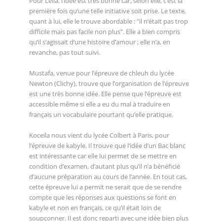
Pour Leila, l’idée est très bonne car, selon elle, c’est la
première fois qu’une telle initiative soit prise. Le texte,
quant à lui, elle le trouve abordable : "il n’était pas trop
difficile mais pas facile non plus". Elle a bien compris
qu’il s’agissait d’une histoire d’amour ; elle n’a, en
revanche, pas tout suivi.
Mustafa, venue pour l’épreuve de chleuh du lycée
Newton (Clichy), trouve que l’organisation de l’épreuve
est une très bonne idée. Elle pense que l’épreuve est
accessible même si elle a eu du mal à traduire en
français un vocabulaire pourtant qu’elle pratique.
Koceila nous vient du lycée Colbert à Paris, pour
l’épreuve de kabyle. Il trouve que l’idée d’un Bac blanc
est intéressante car elle lui permet de se mettre en
condition d’examen, d’autant plus qu’il n’a bénéficié
d’aucune préparation au cours de l’année. En tout cas,
cette épreuve lui a permit ne serait que de se rendre
compte que les réponses aux questions se font en
kabyle et non en français, ce qu’il était loin de
soupçonner. Il est donc reparti avec une idée bien plus