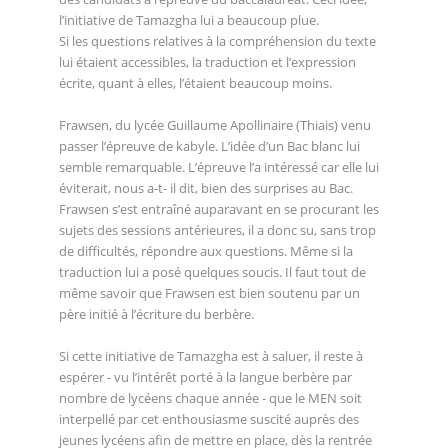
l’initiative de Tamazgha lui a beaucoup plue.
Si les questions relatives à la compréhension du texte
lui étaient accessibles, la traduction et l’expression
écrite, quant à elles, l’étaient beaucoup moins.
Frawsen, du lycée Guillaume Apollinaire (Thiais) venu
passer l’épreuve de kabyle. L’idée d’un Bac blanc lui
semble remarquable. L’épreuve l’a intéressé car elle lui
éviterait, nous a-t- il dit, bien des surprises au Bac.
Frawsen s’est entraîné auparavant en se procurant les
sujets des sessions antérieures, il a donc su, sans trop
de difficultés, répondre aux questions. Même si la
traduction lui a posé quelques soucis. Il faut tout de
même savoir que Frawsen est bien soutenu par un
père initié à l’écriture du berbère.
Si cette initiative de Tamazgha est à saluer, il reste à
espérer - vu l’intérêt porté à la langue berbère par
nombre de lycéens chaque année - que le MEN soit
interpellé par cet enthousiasme suscité auprès des
jeunes lycéens afin de mettre en place, dès la rentrée