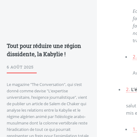
Ec
fa
fa
no
tr
Tout pour réduire une région
dissidente, la Kabylie !
2.
6 AOÛT 2025
Av
Le magazine "The Conversation", qui s’est
2.
L’
donné comme devise "L’expertise
universitaire, l’exigence journalistique", vient
de publier un article de Salem de Chaker qui
salut
analyse les relations entre la Kabylie et le
mis e
régime algérien animé par l’idéologie arabo-
musulmane dont la colonne vertébrale reste
1.
l’éradication de tout ce qui pourrait
représenter un frein pour l’assimilation totale