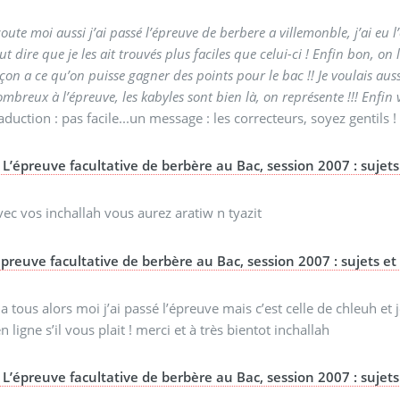
oute moi aussi j’ai passé l’épreuve de berbere a villemonble, j’ai eu l
ut dire que je les ait trouvés plus faciles que celui-ci ! Enfin bon, o
çon a ce qu’on puisse gagner des points pour le bac !! Je voulais aussi
mbreux à l’épreuve, les kabyles sont bien là, on représente !!! Enfin v
aduction : pas facile...un message : les correcteurs, soyez gentils !
L’épreuve facultative de berbère au Bac, session 2007 : sujets 
ec vos inchallah vous aurez aratiw n tyazit
épreuve facultative de berbère au Bac, session 2007 : sujets et c
 a tous alors moi j’ai passé l’épreuve mais c’est celle de chleuh et
n ligne s’il vous plait ! merci et à très bientot inchallah
L’épreuve facultative de berbère au Bac, session 2007 : sujets 