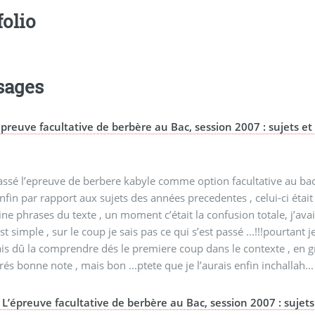
folio
sages
épreuve facultative de berbère au Bac, session 2007 : sujets et c
,
passé l’epreuve de berbere kabyle comme option facultative au bac ,
enfin par rapport aux sujets des années precedentes , celui-ci était
ine phrases du texte , un moment c’était la confusion totale, j’av
est simple , sur le coup je sais pas ce qui s’est passé ...!!!pour
ais dû la comprendre dés le premiere coup dans le contexte , en gro
rés bonne note , mais bon ...ptete que je l’aurais enfin inchallah...
L’épreuve facultative de berbère au Bac, session 2007 : sujets 