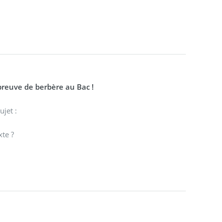
preuve de berbère au Bac !
ujet :
xte ?