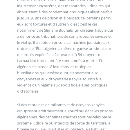
injustement incarcérés, des mascarades judiciaires qui
aboutissent à des condamnations iniques allant parfois
jusqu’à 20 ans de prison et à perpétuité, certains parmi
eux sont torturés et d’autres violés ; c’est le cas
notamment de Slimane Bouhafs, un chrétien kabyle qui
a dénoncé au tribunal, lors de son procès, les sévices et
le viol qu’il a subis en prison. La machine judiciaire aux
ordres de l’État algérien a même organisé un simulacre
de procès expédié en 24 heures où 54 citoyens de
Larbaa Nat Iraten ont été condamnés à mort. L’État
algérien est ainsi allé loin dans les multiples
humiliations qu’il assène quotidiennement aux
citoyennes et aux citoyens de Kabylie soumis à la
violence d’un régime aux abois fidèle à ses pratiques
dictatoriales.
Si des centaines de militants et de citoyens kabyles
croupissent arbitrairement aujourd’hui dans les prisons
algériennes, des centaines d’autres sont harcelés par le
système judiciaire ou interdits de sortie du territoire, à
l’image de plusieurs artistes et intellectuels kabyles :