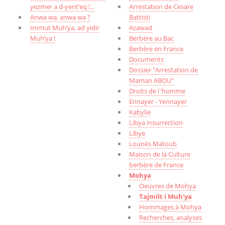
yezmer a d-yent’eq !...
Arrestation de Cesare
Anwa wa, anwa wa ?
Battisti
Immut Muh’ya, ad yidir
Azawad
Muh’ya !
Berbère au Bac
Berbère en France
Documents
Dossier "Arrestation de
Maman ABOU"
Droits de l ’homme
Ennayer - Yennayer
Kabylie
Libya insurrection
Libye
Lounès Matoub
Maison de la Culture
berbère de France
Mohya
Oeuvres de Mohya
Tajmilt i Muh’ya
Hommages à Mohya
Recherches, analyses