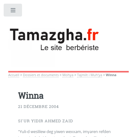
Toggle
Accueil
>
Dossiers et documents
>
Mohya
>
Tajmilt i Muh’ya
>
Winna
Winna
21 DÉCEMBRE 2004
SΓUR YIDIR AHMED ZAID
"Yuli-d weslilew deg yiwen wexxam, imγaren refden