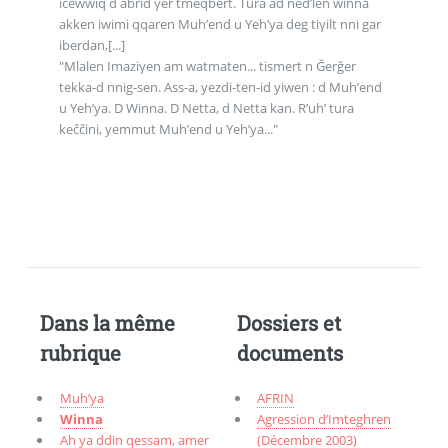
icewwiq d abrid γer tmeqbert. Tura ad ned’len winna
akken iwimi qqaren Muh’end u Yeh’ya deg tiγilt nni gar
iberdan,[...]
"Mlalen Imaziγen am watmaten... tismert n Ğerğer
tekka-d nnig-sen. Ass-a, yezdi-ten-id yiwen : d Muh’end
u Yeh’ya. D Winna. D Netta, d Netta kan. R’uh’ tura
keččini, yemmut Muh’end u Yeh’ya..."
Dans la même
Dossiers et
rubrique
documents
Muh’ya
AFRIN
Winna
Agression d’Imteghren
Ah ya ddin qessam, amer
(Décembre 2003)