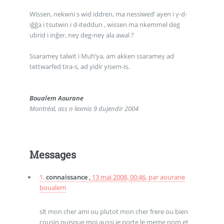
Wissen, nekwni s wid iddren, ma nessiwed’ ayen i γ-d-
iğğa i tsutwin i d-iteddun , wissen ma nkemmel deg
ubrid i inğer, neγ deg-neγ ala awal ?
Ssarameγ talwit i Muh’ya, am akken ssarameγ ad
tettwarfed tira-s, ad yidir yisem-is.
Boualem Aourane
Montréal, ass n lexmis 9 dujendir 2004
Messages
1.
connaissance ,
13 mai 2008, 00:46
,
par
aourane
boualem
slt mon cher ami ou plutot mon cher frere ou bien
cousin puisque moi aussi je porte le meme nom et