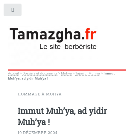
Toggle
Accueil
>
Dossiers et documents
>
Mohya
>
Tajmilt i Muh’ya
>
Immut
Muh’ya, ad yidir Muh’ya !
HOMMAGE À MOHYA
Immut Muh’ya, ad yidir
Muh’ya !
10 DÉCEMBRE 2004