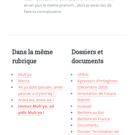
en en plus le meme prenom , alors je serai ravi de
faire ta connaissance
Dans la même
Dossiers et
rubrique
documents
Muh’ya
AFRIN
Winna
Agression d’Imteghren
Ah ya ddin qessam, amer
(Décembre 2003)
yezmer a d-yent’eq !...
Arrestation de Cesare
Anwa wa, anwa wa ?
Battisti
Immut Muh’ya, ad
Azawad
yidir Muh’ya !
Berbère au Bac
Berbère en France
Documents
Dossier "Arrestation de