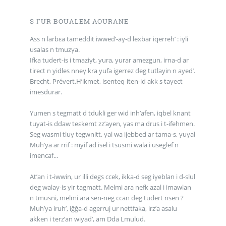
S ΓUR BOUALEM AOURANE
Ass n larbεa tameddit iwwed’-aγ-d lexbar iqerreh’ : iγli
usalas n tmuzγa.
Ifka tudert-is i tmaziγt, yura, yurar amezgun, irna-d ar
tirect n yidles nneγ kra yufa igerrez deg tutlayin n ayed’.
Brecht, Prévert,H’ikmet, isenteq-iten-id akk s taγect
imesdurar.
Yumen s tegmatt d tdukli ger wid inh’afen, iqbel knant
tuyat-is ddaw teεkemt zz’ayen, γas ma drus i t-ifehmen.
Seg wasmi tluγ tegwnitt, yal wa ijebbed ar tama-s, yuγal
Muh’ya ar rrif : myif ad isel i tsusmi wala i useglef n
imencaf...
At’an i t-iwwin, ur illi degs ccek, ikka-d seg iγeblan i d-slul
deg walaγ-is yir tagmatt. Melmi ara nefk azal i imawlan
n tmusni, melmi ara sen-neg ccan deg tudert nsen ?
Muh’ya iruh’, iğğa-d agerruj ur nettfaka, irz’a asalu
akken i terz’an wiyad’, am Dda Lmulud.