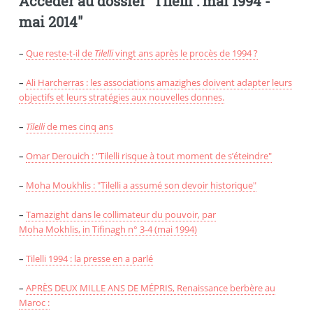
Accéder au dossier "Tilelli : mai 1994 -
mai 2014"
–
Que reste-t-il de
Tilelli
vingt ans après le procès de 1994 ?
–
Ali Harcherras : les associations amazighes doivent adapter leurs
objectifs et leurs stratégies aux nouvelles donnes.
–
Tilelli
de mes cinq ans
–
Omar Derouich : "Tilelli risque à tout moment de s’éteindre"
–
Moha Moukhlis : "Tilelli a assumé son devoir historique"
–
Tamazight dans le collimateur du pouvoir, par
Moha Mokhlis, in Tifinagh n° 3-4 (mai 1994)
–
Tilelli 1994 : la presse en a parlé
–
APRÈS DEUX MILLE ANS DE MÉPRIS, Renaissance berbère au
Maroc :