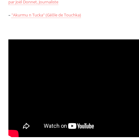
par Joël Donnet, Journaliste
–
"Akurmu n Tucka" (Géôle de Touchka)