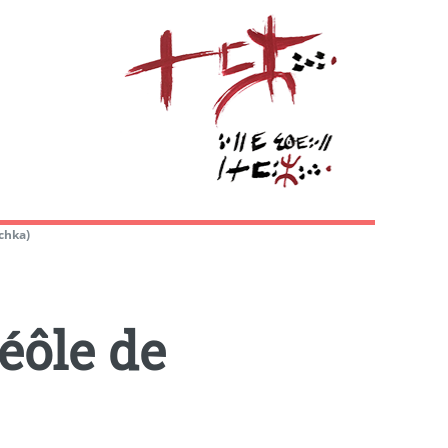
chka)
éôle de