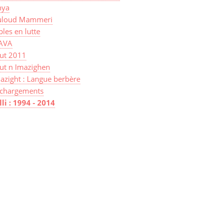
ya
loud Mammeri
les en lutte
AVA
sut 2011
ut n Imazighen
azight : Langue berbère
échargements
lli : 1994 - 2014