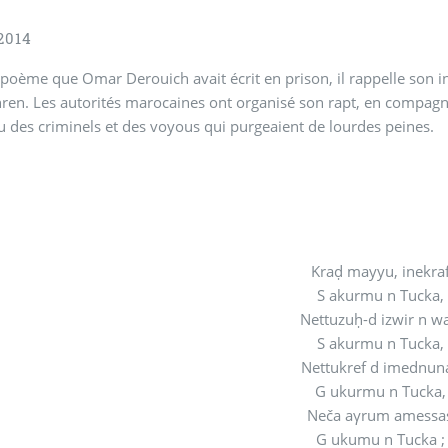
2014
poème que Omar Derouich avait écrit en prison, il rappelle son 
ren. Les autorités marocaines ont organisé son rapt, en compag
u des criminels et des voyous qui purgeaient de lourdes peines.
Kraḍ mayyu, inekra
S akurmu n Tucka,
Nettuzuḥ-d izwir n w
S akurmu n Tucka,
Nettukref d imednu
G ukurmu n Tucka
Neča aγrum amess
G ukumu n Tucka 