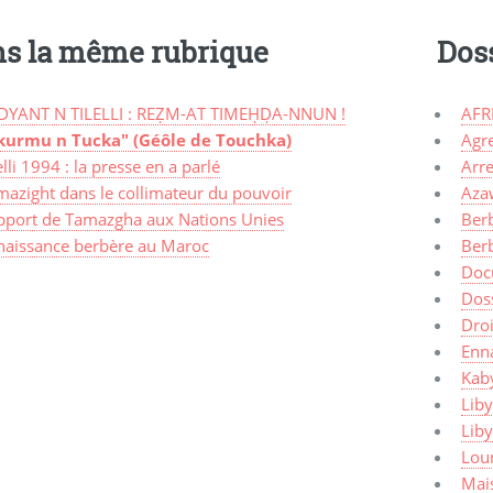
s la même rubrique
Dos
DYANT N TILELLI : REẒM-AT TIMEḤḌA-NNUN !
AFR
kurmu n Tucka" (Géôle de Touchka)
Agr
elli 1994 : la presse en a parlé
Arre
mazight dans le collimateur du pouvoir
Aza
pport de Tamazgha aux Nations Unies
Ber
naissance berbère au Maroc
Ber
Doc
Dos
Dro
Enn
Kaby
Liby
Lib
Lou
Mais