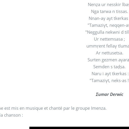
Nenẓa ur nesskir lba
Nga tarwa n tissas
Nnan-aγ ayt tkerkas
"Tamaziγt, neqqen-as
"Neggulla nekwni d ti
Ur nettemsasa ;
ummṛent fellaγ tlum
Ar nettusetsa.
Surten gezmen aγara
Semden s taḍṣa.
Naru i ayt tkerkas :
"Tamaziγt, neks-as !
Σumar Derwic
e est mis en musique et chanté par le groupe Imenza.
la chanson :