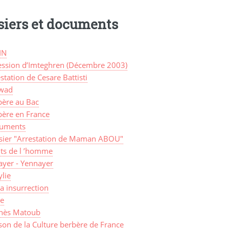
siers et documents
IN
ession d’Imteghren (Décembre 2003)
station de Cesare Battisti
wad
bère au Bac
bère en France
uments
sier "Arrestation de Maman ABOU"
its de l ’homme
ayer - Yennayer
lie
a insurrection
ye
nès Matoub
on de la Culture berbère de France