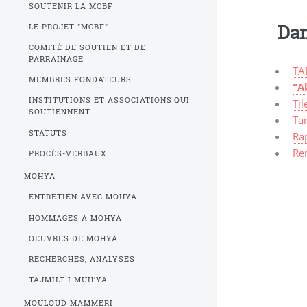
SOUTENIR LA MCBF
Dan
LE PROJET "MCBF"
COMITÉ DE SOUTIEN ET DE
PARRAINAGE
TA
MEMBRES FONDATEURS
"A
INSTITUTIONS ET ASSOCIATIONS QUI
Til
SOUTIENNENT
Ta
STATUTS
Ra
Re
PROCÈS-VERBAUX
MOHYA
ENTRETIEN AVEC MOHYA
HOMMAGES À MOHYA
OEUVRES DE MOHYA
RECHERCHES, ANALYSES
TAJMILT I MUH’YA
MOULOUD MAMMERI