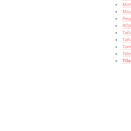
Moh
Mou
Peup
ROJ
Taf
Tafs
Tam
Tél
Tile