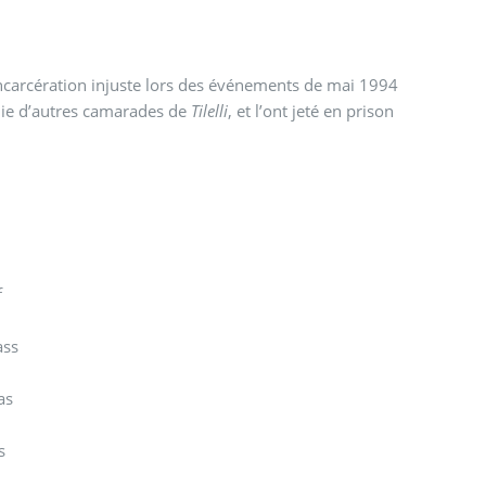
incarcération injuste lors des événements de mai 1994
nie d’autres camarades de
Tilelli
, et l’ont jeté en prison
f
ass
nas
,
as
;