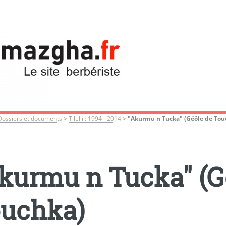
Dossiers et documents
>
Tilelli : 1994 - 2014
>
"Akurmu n Tucka" (Géôle de Tou
kurmu n Tucka" (G
uchka)