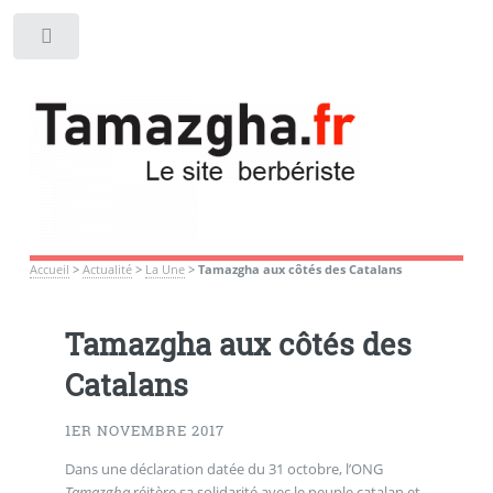
Toggle
Accueil
>
Actualité
>
La Une
>
Tamazgha aux côtés des Catalans
Tamazgha aux côtés des
Catalans
1ER NOVEMBRE 2017
Dans une déclaration datée du 31 octobre, l’ONG
Tamazgha
réitère sa solidarité avec le peuple catalan et