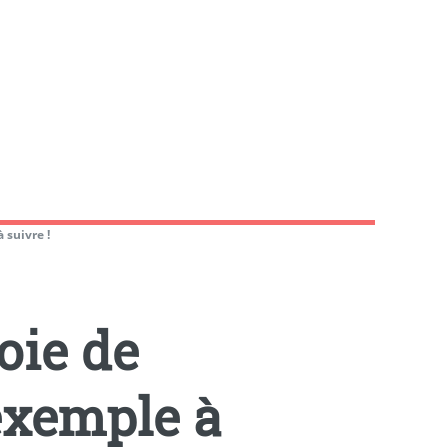
 suivre !
oie de
exemple à