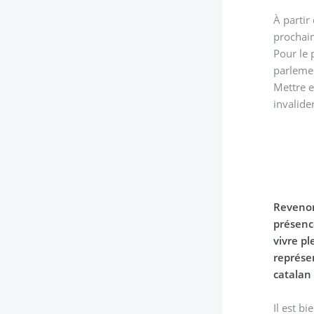
À partir
prochain
Pour le part
parlemen
Mettre e
invalide
Revenon
présence de bea
vivre pl
représe
catalan 
Il est b