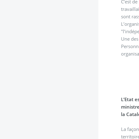
C’est de
travaill
sont ras
L’organisati
"l’indép
Une des 
Personne
organisa
L’Etat e
ministre
la Cata
La façon
territoi