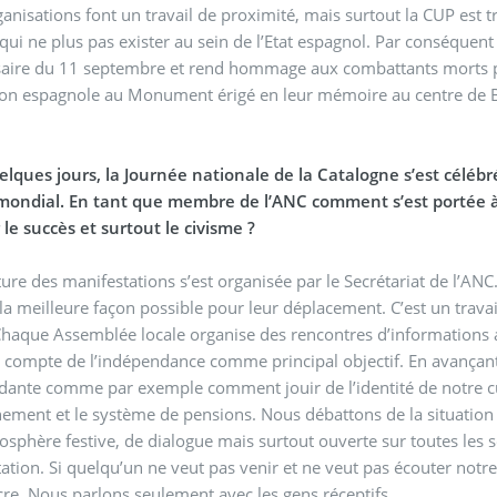
anisations font un travail de proximité, mais surtout la CUP est
qui ne plus pas exister au sein de l’Etat espagnol. Par conséquent
saire du 11 septembre et rend hommage aux combattants morts p
on espagnole au Monument érigé en leur mémoire au centre de Ba
mondial. En tant que membre de l’ANC comment s’est portée à 
 le succès et surtout le civisme ?
ture des manifestations s’est organisée par le Secrétariat de l’AN
la meilleure façon possible pour leur déplacement. C’est un trava
haque Assemblée locale organise des rencontres d’informations a
 compte de l’indépendance comme principal objectif. En avançan
ante comme par exemple comment jouir de l’identité de notre cu
nement et le système de pensions. Nous débattons de la situation 
sphère festive, de dialogue mais surtout ouverte sur toutes les s
ation. Si quelqu’un ne veut pas venir et ne veut pas écouter notre
re. Nous parlons seulement avec les gens réceptifs.