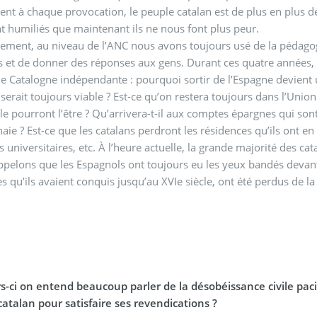
nt à chaque provocation, le peuple catalan est de plus en plus dé
t humiliés que maintenant ils ne nous font plus peur.
ous avons toujours usé de la pédagogie concernant d’éventuelles menaces afin de vaincre
s et de donner des réponses aux gens. Durant ces quatre années, 
ne Catalogne indépendante : pourquoi sortir de l’Espagne devient 
serait toujours viable ? Est-ce qu’on restera toujours dans l’Unio
e pourront l’être ? Qu’arrivera-t-il aux comptes épargnes qui so
catalans perdront les résidences qu’ils ont en dehors de la Catalogne ? Que se passera-t-il aux
 universitaires, etc. À l’heure actuelle, la grande majorité des ca
pelons que les Espagnols ont toujours eu les yeux bandés devant le
res qu’ils avaient conquis jusqu’au XVIe siècle, ont été perdus de
s-ci on entend beaucoup parler de la désobéissance civile pacif
atalan pour satisfaire ses revendications ?