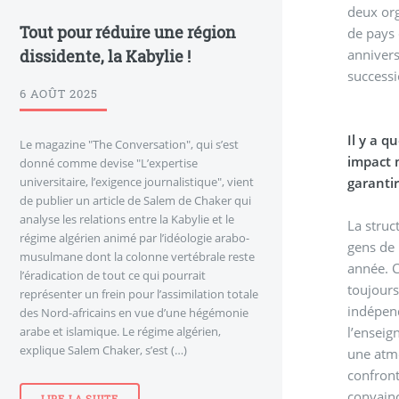
deux org
Tout pour réduire une région
de pays 
dissidente, la Kabylie !
anniver
successi
6 AOÛT 2025
Il y a quelques jours, la Journée nationale de la Catalogne s’est célébrée avec une intense mobilisation qui a eu un
Le magazine "The Conversation", qui s’est
impact 
donné comme devise "L’expertise
universitaire, l’exigence journalistique", vient
garantir
de publier un article de Salem de Chaker qui
analyse les relations entre la Kabylie et le
La struc
régime algérien animé par l’idéologie arabo-
gens de 
musulmane dont la colonne vertébrale reste
année. C
l’éradication de tout ce qui pourrait
toujours
représenter un frein pour l’assimilation totale
indépend
des Nord-africains en vue d’une hégémonie
arabe et islamique. Le régime algérien,
l’enseig
explique Salem Chaker, s’est (…)
une atmo
confront
convainc