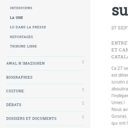
su
INTERVIEWS
LA UNE
27 SE
LU DANS LA PRESSE
REPORTAGES
ENTRET
TRIBUNE LIBRE
ET CA
CATAL
AWAL N IMAZIGHEN
Ce 27 se
est déte
BIOGRAPHIES
scrutin 
aboutira
CULTURE
l’indépe
Unies !
DÉBATS
Nous avo
Girone).
DOSSIERS ET DOCUMENTS
qui ont 