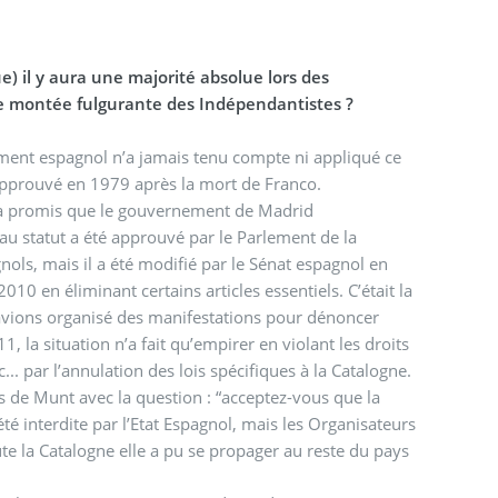
e) il y aura une majorité absolue lors des
e montée fulgurante des Indépendantistes ?
ement espagnol n’a jamais tenu compte ni appliqué ce
t approuvé en 1979 après la mort de Franco.
us a promis que le gouvernement de Madrid
au statut a été approuvé par le Parlement de la
ols, mais il a été modifié par le Sénat espagnol en
10 en éliminant certains articles essentiels. C’était la
 avions organisé des manifestations pour dénoncer
1, la situation n’a fait qu’empirer en violant les droits
on, l’économie, etc... par l’annulation des lois spécifiques à la Catalogne.
é interdite par l’Etat Espagnol, mais les Organisateurs
te la Catalogne elle a pu se propager au reste du pays