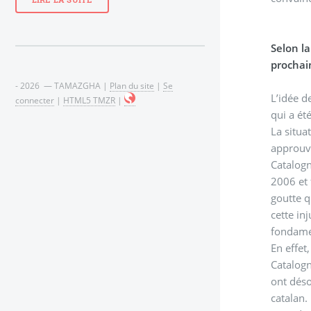
LIRE LA SUITE
Selon la
prochai
- 2026 — TAMAZGHA |
Plan du site
|
Se
L’idée d
connecter
|
HTML5 TMZR
|
qui a ét
La situa
approuve
Catalogn
2006 et 
goutte q
cette in
En effet, en 20
Catalogn
ont déso
catalan.