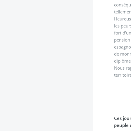
conséque
tellemen
Heureusement, au niveau de l’ANC n
les peur
fort d’u
pension 
espagnol
de monnaie ? Est-ce que les 
diplômes
Nous rap
territoi
Ces jour
peuple c