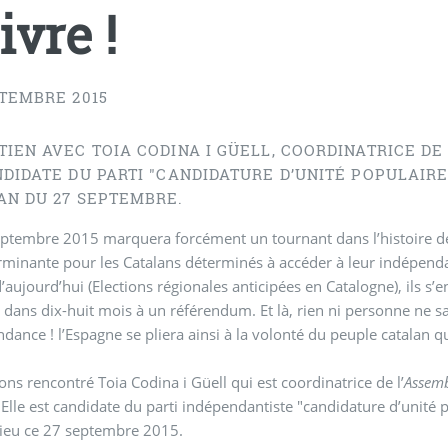
ivre !
PTEMBRE 2015
IEN AVEC TOIA CODINA I GÜELL, COORDINATRICE DE
NDIDATE DU PARTI "CANDIDATURE D’UNITÉ POPULAIR
AN DU 27 SEPTEMBRE.
ptembre 2015 marquera forcément un tournant dans l’histoire de la
rminante pour les Catalans déterminés à accéder à leur indépenda
d’aujourd’hui (Elections régionales anticipées en Catalogne), ils 
 dans dix-huit mois à un référendum. Et là, rien ni personne ne s
ndance ! l’Espagne se pliera ainsi à la volonté du peuple catalan q
ns rencontré Toia Codina i Güell qui est coordinatrice de l’
Assemb
 Elle est candidate du parti indépendantiste "candidature d’unité
lieu ce 27 septembre 2015.