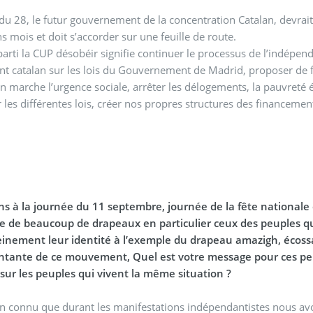
 du 28, le futur gouvernement de la concentration Catalan, devra
s mois et doit s’accorder sur une feuille de route.
i la CUP désobéir signifie continuer le processus de l’indépendance du 28 septembre, faire prévaloi
t catalan sur les lois du Gouvernement de Madrid, proposer de f
n marche l’urgence sociale, arrêter les délogements, la pauvreté 
r les différentes lois, créer nos propres structures des financemen
s à la journée du 11 septembre, journée de la fête nationale 
ucoup de drapeaux en particulier ceux des peuples qui revendiquent le droit à l’autodétermination et à
einement leur identité à l’exemple du drapeau amazigh, écossais
ntante de ce mouvement, Quel est votre message pour ces peup
sur les peuples qui vivent la même situation ?
ien connu que durant les manifestations indépendantistes nous avo