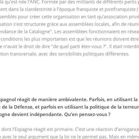
 là qu’est née l’ANC. Formée par des militants de différents partis
aient dans la clandestinité à l’époque franquiste et postfranquiste
semblés pour créer cette organisation en tant qu’association pri
on s’est structurée grâce aux assemblées locales, afin de réunir le maximum de gens avec un seul obj
endance de la Catalogne". Les assemblées fonctionnaient en rése
conditions les plus importantes est que les réunions doivent être 
 n’avait le droit de dire "de quel parti êtes-vous ?". Il était interd
tion transversale, avec des sensibilités politiques différentes.
spagnol réagit de manière ambivalente. Parfois, en utilisant l
 de la Défense, et parfois en utilisant la politique de la terreu
logne devient indépendante. Qu’en pensez-vous ?
 dont l’Espagne réagit est primaire. C’est une réaction d’arroganc
re avec le seul argument que la loi ne le permet pas. Mais en même