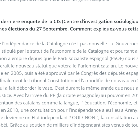
 dernière enquête de la CIS (Centre d’investigation sociologiqu
nes élections du 27 Septembre. Comment expliquez-vous cett
e l’indépendance de la Catalogne n’est pas nouvelle. Le Gouvern
é stipulé par le statut de l’autonomie de la Catalogne et pourtan
tion a empiré depuis que le Parti socialiste espagnol (PSOE) no
rait le nouveau statut que votera le Parlement catalan. Le nouve
e en 2005, puis a été approuvé par le Congrès des députés espagn
finalement le Tribunal Constitutionnel l’a modifié de nouveau en 20
ui a fait déborder le vase. C’est durant la même année que nous
justice. Avec l’arrivée du PP (la droite espagnole) au pouvoir en 201
fondamentaux des catalans comme la langue, l´éducati
10, une consultation pour l’indépendance a eu lieu à Arenys de Munt avec la question : “acceptez-vous que la
e devienne un Etat indépendant ? OUI / NON ", la consultation a ét
béi. Grâce au soutien de milliers d’indépendantistes venus de tou