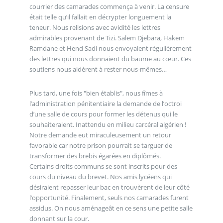
courrier des camarades commença à venir. La censure
était telle qu’il fallait en décrypter longuement la
teneur. Nous relisions avec avidité les lettres
admirables provenant de Tizi. Salem Djebara, Hakem
Ramdane et Hend Sadi nous envoyaient régulièrement
des lettres qui nous donnaient du baume au cœur. Ces
soutiens nous aidèrent à rester nous-mêmes…
Plus tard, une fois "bien établis", nous fîmes à
l’administration pénitentiaire la demande de l’octroi
d’une salle de cours pour former les détenus qui le
souhaiteraient. Inattendu en milieu carcéral algérien !
Notre demande eut miraculeusement un retour
favorable car notre prison pourrait se targuer de
transformer des brebis égarées en diplômés.
Certains droits communs se sont inscrits pour des
cours du niveau du brevet. Nos amis lycéens qui
désiraient repasser leur bac en trouvèrent de leur côté
l’opportunité. Finalement, seuls nos camarades furent
assidus. On nous aménageât en ce sens une petite salle
donnant sur la cour.