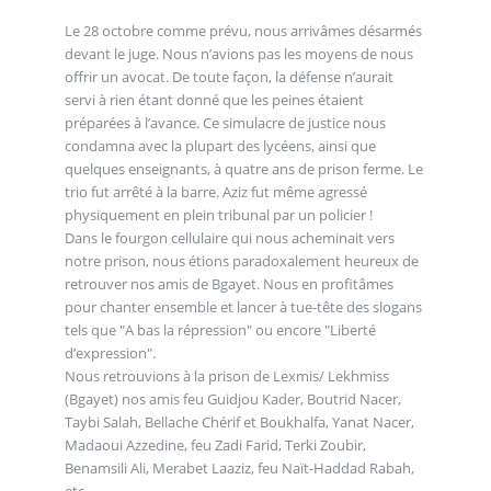
Le 28 octobre comme prévu, nous arrivâmes désarmés
devant le juge. Nous n’avions pas les moyens de nous
offrir un avocat. De toute façon, la défense n’aurait
servi à rien étant donné que les peines étaient
préparées à l’avance. Ce simulacre de justice nous
condamna avec la plupart des lycéens, ainsi que
quelques enseignants, à quatre ans de prison ferme. Le
trio fut arrêté à la barre. Aziz fut même agressé
physiquement en plein tribunal par un policier !
Dans le fourgon cellulaire qui nous acheminait vers
notre prison, nous étions paradoxalement heureux de
retrouver nos amis de Bgayet. Nous en profitâmes
pour chanter ensemble et lancer à tue-tête des slogans
tels que "A bas la répression" ou encore "Liberté
d’expression".
Nous retrouvions à la prison de Lexmis/ Lekhmiss
(Bgayet) nos amis feu Guidjou Kader, Boutrid Nacer,
Taybi Salah, Bellache Chérif et Boukhalfa, Yanat Nacer,
Madaoui Azzedine, feu Zadi Farid, Terki Zoubir,
Benamsili Ali, Merabet Laaziz, feu Naït-Haddad Rabah,
etc.