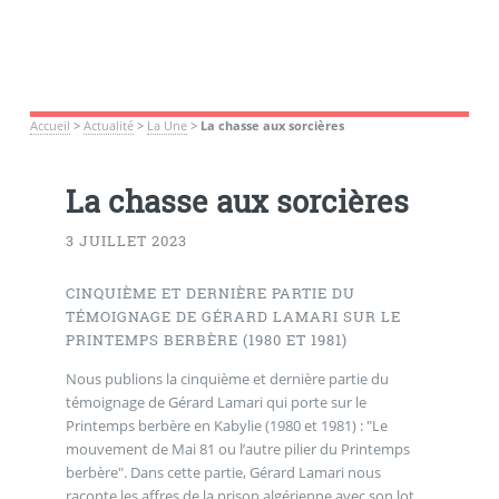
Accueil
>
Actualité
>
La Une
>
La chasse aux sorcières
La chasse aux sorcières
3 JUILLET 2023
CINQUIÈME ET DERNIÈRE PARTIE DU
TÉMOIGNAGE DE GÉRARD LAMARI SUR LE
PRINTEMPS BERBÈRE (1980 ET 1981)
Nous publions la cinquième et dernière partie du
témoignage de Gérard Lamari qui porte sur le
Printemps berbère en Kabylie (1980 et 1981) : "Le
mouvement de Mai 81 ou l’autre pilier du Printemps
berbère". Dans cette partie, Gérard Lamari nous
raconte les affres de la prison algérienne avec son lot