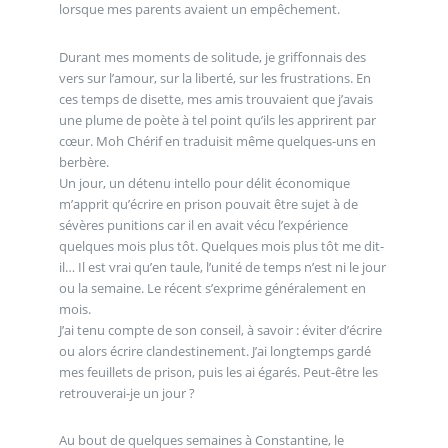
lorsque mes parents avaient un empêchement.
Durant mes moments de solitude, je griffonnais des
vers sur l’amour, sur la liberté, sur les frustrations. En
ces temps de disette, mes amis trouvaient que j’avais
une plume de poète à tel point qu’ils les apprirent par
cœur. Moh Chérif en traduisit même quelques-uns en
berbère.
Un jour, un détenu intello pour délit économique
m’apprit qu’écrire en prison pouvait être sujet à de
sévères punitions car il en avait vécu l’expérience
quelques mois plus tôt. Quelques mois plus tôt me dit-
il… Il est vrai qu’en taule, l’unité de temps n’est ni le jour
ou la semaine. Le récent s’exprime généralement en
mois.
J’ai tenu compte de son conseil, à savoir : éviter d’écrire
ou alors écrire clandestinement. J’ai longtemps gardé
mes feuillets de prison, puis les ai égarés. Peut-être les
retrouverai-je un jour ?
Au bout de quelques semaines à Constantine, le