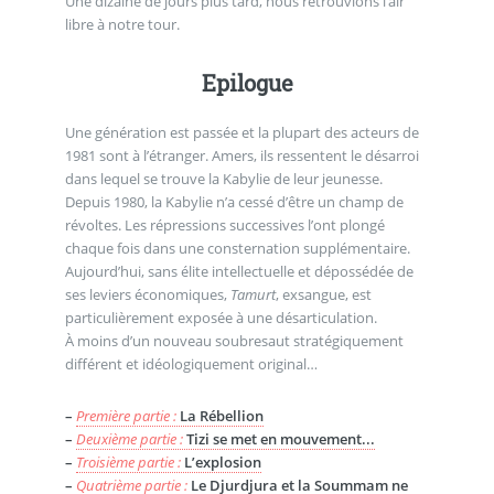
Une dizaine de jours plus tard, nous retrouvions l’air
libre à notre tour.
Epilogue
Une génération est passée et la plupart des acteurs de
1981 sont à l’étranger. Amers, ils ressentent le désarroi
dans lequel se trouve la Kabylie de leur jeunesse.
Depuis 1980, la Kabylie n’a cessé d’être un champ de
révoltes. Les répressions successives l’ont plongé
chaque fois dans une consternation supplémentaire.
Aujourd’hui, sans élite intellectuelle et dépossédée de
ses leviers économiques,
Tamurt
, exsangue, est
particulièrement exposée à une désarticulation.
À moins d’un nouveau soubresaut stratégiquement
différent et idéologiquement original…
–
Première partie :
La Rébellion
–
Deuxième partie :
Tizi se met en mouvement...
–
Troisième partie :
L’explosion
–
Quatrième partie :
Le Djurdjura et la Soummam ne