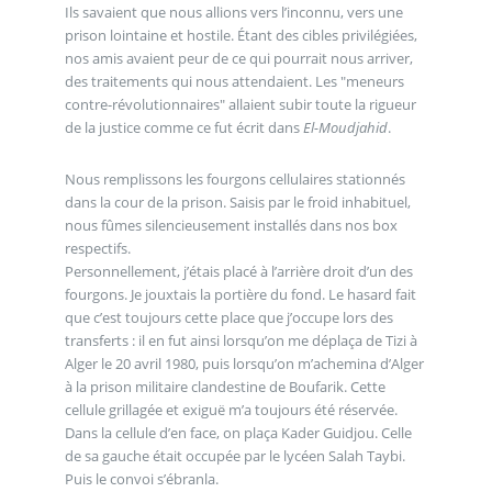
Ils savaient que nous allions vers l’inconnu, vers une
prison lointaine et hostile. Étant des cibles privilégiées,
nos amis avaient peur de ce qui pourrait nous arriver,
des traitements qui nous attendaient. Les "meneurs
contre-révolutionnaires" allaient subir toute la rigueur
de la justice comme ce fut écrit dans
El-Moudjahid
.
Nous remplissons les fourgons cellulaires stationnés
dans la cour de la prison. Saisis par le froid inhabituel,
nous fûmes silencieusement installés dans nos box
respectifs.
Personnellement, j’étais placé à l’arrière droit d’un des
fourgons. Je jouxtais la portière du fond. Le hasard fait
que c’est toujours cette place que j’occupe lors des
transferts : il en fut ainsi lorsqu’on me déplaça de Tizi à
Alger le 20 avril 1980, puis lorsqu’on m’achemina d’Alger
à la prison militaire clandestine de Boufarik. Cette
cellule grillagée et exiguë m’a toujours été réservée.
Dans la cellule d’en face, on plaça Kader Guidjou. Celle
de sa gauche était occupée par le lycéen Salah Taybi.
Puis le convoi s’ébranla.