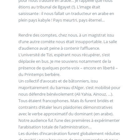
pour nous traduire en arabe… Je rappelle que nous
étions au tribunal de Bgayet (!). L’image était
saisissante : il nous fallait un traducteur en arabe en
plein pays kabyle ! Pays meurtri, pays éternel…
Rendre des comptes, chez nous, à un magistrat issu
d’une autre comète nous était insupportable. La salle
d’audience avait peine à contenir l’affluence.
L’université de Tizi, espérant nous récupérer, s’est
déplacée en bus. Je me souviens notamment de la
présence de quelques porte-voix – encore en liberté –
du Printemps berbère.
Un collectif d’avocats et de bâtonniers, issu
majoritairement du barreau d’Alger, s’est mobilisé pour
nous défendre bénévolement (Ali Yahia, Aïnouz, …).
Tous étaient francophones. Mais ils furent bridés et
contraints d’étaler leurs plaidoiries démonstratives
avec le verbe approximatif du dominant (en arabe).
Notre audience fut l’une des premières à expérimenter
l’arabisation totale de l’administration…
Les durées d’incarcération furent globalement réduites
de moitié : pour beaucoup de mes camarades et pour