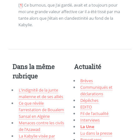
[
1
]
Ce burnous, que j’ai gardé, avait et a toujours pour
moi une grande valeur affective car il a été tissé par ma
tante alors que j’étais en clandestinité au fond de la
Kabylie.
Dans la même
Actualité
rubrique
Brèves
Communiqués et
L’indignité́ de la junte
déclarations
malienne et de ses alliés
Dépêches
Ce que révèle
EDITO
l’arrestation de Boualem
Fil de l’actualité
Sansal en Algérie
Interviews
Menaces contre les civils
La Une
de l’Azawad
Lu dans la presse
La Kabylie visée par
Reportages