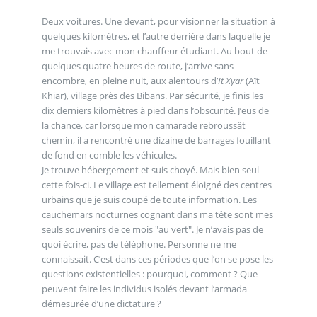
Deux voitures. Une devant, pour visionner la situation à
quelques kilomètres, et l’autre derrière dans laquelle je
me trouvais avec mon chauffeur étudiant. Au bout de
quelques quatre heures de route, j’arrive sans
encombre, en pleine nuit, aux alentours d’
It Xyar
(Aït
Khiar), village près des Bibans. Par sécurité, je finis les
dix derniers kilomètres à pied dans l’obscurité. J’eus de
la chance, car lorsque mon camarade rebroussât
chemin, il a rencontré une dizaine de barrages fouillant
de fond en comble les véhicules.
Je trouve hébergement et suis choyé. Mais bien seul
cette fois-ci. Le village est tellement éloigné des centres
urbains que je suis coupé de toute information. Les
cauchemars nocturnes cognant dans ma tête sont mes
seuls souvenirs de ce mois "au vert". Je n’avais pas de
quoi écrire, pas de téléphone. Personne ne me
connaissait. C’est dans ces périodes que l’on se pose les
questions existentielles : pourquoi, comment ? Que
peuvent faire les individus isolés devant l’armada
démesurée d’une dictature ?