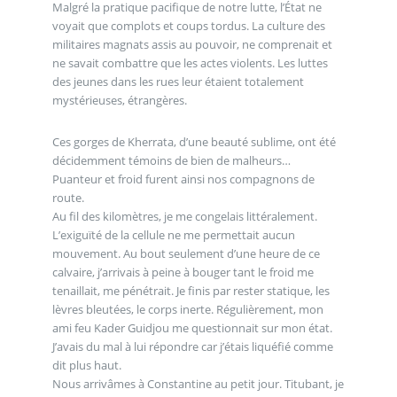
Malgré la pratique pacifique de notre lutte, l’État ne
voyait que complots et coups tordus. La culture des
militaires magnats assis au pouvoir, ne comprenait et
ne savait combattre que les actes violents. Les luttes
des jeunes dans les rues leur étaient totalement
mystérieuses, étrangères.
Ces gorges de Kherrata, d’une beauté sublime, ont été
décidemment témoins de bien de malheurs…
Puanteur et froid furent ainsi nos compagnons de
route.
Au fil des kilomètres, je me congelais littéralement.
L’exiguïté de la cellule ne me permettait aucun
mouvement. Au bout seulement d’une heure de ce
calvaire, j’arrivais à peine à bouger tant le froid me
tenaillait, me pénétrait. Je finis par rester statique, les
lèvres bleutées, le corps inerte. Régulièrement, mon
ami feu Kader Guidjou me questionnait sur mon état.
J’avais du mal à lui répondre car j’étais liquéfié comme
dit plus haut.
Nous arrivâmes à Constantine au petit jour. Titubant, je