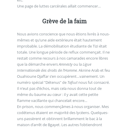
Une page de luttes carcérales aillait commencer…
Grève de la faim
Nous avions conscience que nous étions livrés à nous-
mêmes et qu’une aide extérieure était hautement
improbable. La démobilisation étudiante de Tizi était
totale. Une longue période de reflux commençait. Il ne
restait comme recours à nos camarades encore libres
que la démarche envers
Amnesty
ou la
Ligue
Internationale des droits de l’Homme.
Aknine Arab et feu
Ouahioune Djaffar s’en occupèrent…vainement. Un
numéro spécial "Détenus" de
Tafsut
nous fut consacré.
Il n’eut pas d’échos, mais cela nous donna tout de
même du baume au cœur : il y avait cette petite
flamme vacillante qui chancelait encore…
En prison, nous commençâmes à nous organiser. Mes
codétenus étaient en majorité des lycéens. Quelques-
uns passèrent et obtinrent brillamment le bac à la
maison d’arrêt de Bgayet. Les autres l’obtiendront