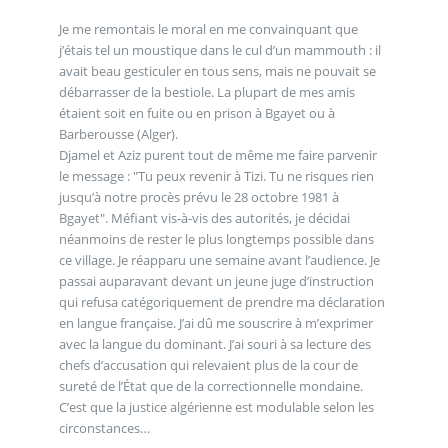
Je me remontais le moral en me convainquant que
j’étais tel un moustique dans le cul d’un mammouth : il
avait beau gesticuler en tous sens, mais ne pouvait se
débarrasser de la bestiole. La plupart de mes amis
étaient soit en fuite ou en prison à Bgayet ou à
Barberousse (Alger).
Djamel et Aziz purent tout de même me faire parvenir
le message : "Tu peux revenir à Tizi. Tu ne risques rien
jusqu’à notre procès prévu le 28 octobre 1981 à
Bgayet". Méfiant vis-à-vis des autorités, je décidai
néanmoins de rester le plus longtemps possible dans
ce village. Je réapparu une semaine avant l’audience. Je
passai auparavant devant un jeune juge d’instruction
qui refusa catégoriquement de prendre ma déclaration
en langue française. J’ai dû me souscrire à m’exprimer
avec la langue du dominant. J’ai souri à sa lecture des
chefs d’accusation qui relevaient plus de la cour de
sureté de l’État que de la correctionnelle mondaine.
C’est que la justice algérienne est modulable selon les
circonstances…