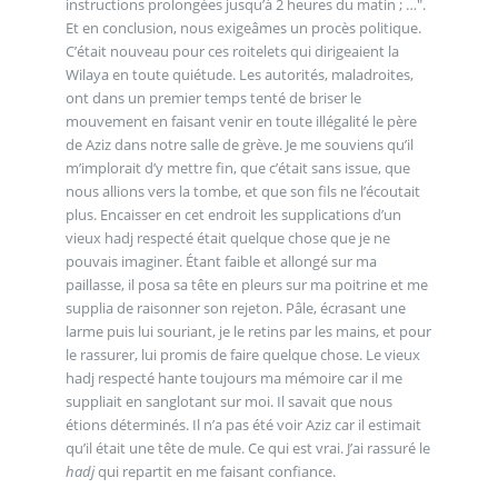
instructions prolongées jusqu’à 2 heures du matin ; …".
Et en conclusion, nous exigeâmes un procès politique.
C’était nouveau pour ces roitelets qui dirigeaient la
Wilaya en toute quiétude. Les autorités, maladroites,
ont dans un premier temps tenté de briser le
mouvement en faisant venir en toute illégalité le père
de Aziz dans notre salle de grève. Je me souviens qu’il
m’implorait d’y mettre fin, que c’était sans issue, que
nous allions vers la tombe, et que son fils ne l’écoutait
plus. Encaisser en cet endroit les supplications d’un
vieux hadj respecté était quelque chose que je ne
pouvais imaginer. Étant faible et allongé sur ma
paillasse, il posa sa tête en pleurs sur ma poitrine et me
supplia de raisonner son rejeton. Pâle, écrasant une
larme puis lui souriant, je le retins par les mains, et pour
le rassurer, lui promis de faire quelque chose. Le vieux
hadj respecté hante toujours ma mémoire car il me
suppliait en sanglotant sur moi. Il savait que nous
étions déterminés. Il n’a pas été voir Aziz car il estimait
qu’il était une tête de mule. Ce qui est vrai. J’ai rassuré le
hadj
qui repartit en me faisant confiance.