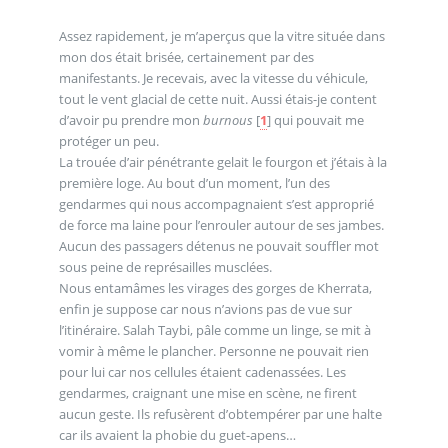
Assez rapidement, je m’aperçus que la vitre située dans
mon dos était brisée, certainement par des
manifestants. Je recevais, avec la vitesse du véhicule,
tout le vent glacial de cette nuit. Aussi étais-je content
d’avoir pu prendre mon
burnous
[
1
]
qui pouvait me
protéger un peu.
La trouée d’air pénétrante gelait le fourgon et j’étais à la
première loge. Au bout d’un moment, l’un des
gendarmes qui nous accompagnaient s’est approprié
de force ma laine pour l’enrouler autour de ses jambes.
Aucun des passagers détenus ne pouvait souffler mot
sous peine de représailles musclées.
Nous entamâmes les virages des gorges de Kherrata,
enfin je suppose car nous n’avions pas de vue sur
l’itinéraire. Salah Taybi, pâle comme un linge, se mit à
vomir à même le plancher. Personne ne pouvait rien
pour lui car nos cellules étaient cadenassées. Les
gendarmes, craignant une mise en scène, ne firent
aucun geste. Ils refusèrent d’obtempérer par une halte
car ils avaient la phobie du guet-apens…