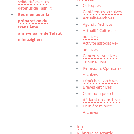
solidarité avec les
Colloques,
détenus de Taghjijt
Conférences -archives
Réunion pour la
Actualité-archives
préparation du
Agenda-Archives
trentième
Actualité Culturelle-
anniversaire de Tafsut
archives
n Imazighen
Activité associative-
archives
Concerts - Archives
Tribune Libre
Réflexions, Opinions -
Archives
Dépêches - Archives
Brèves -archives
Communiqués et
déclarations -archives
Dernière minute -
Archives
Inu
Rubrique-sauvgarde