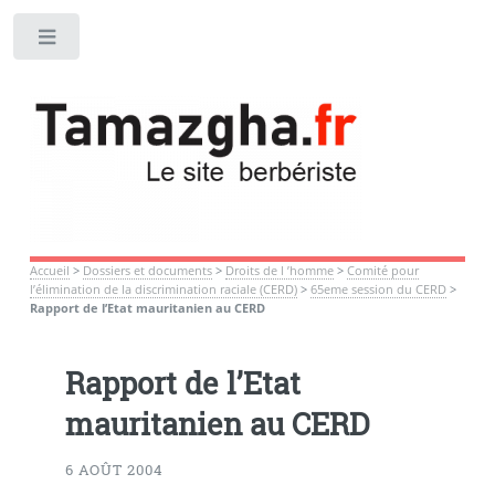
Toggle
Accueil
>
Dossiers et documents
>
Droits de l ’homme
>
Comité pour
l’élimination de la discrimination raciale (CERD)
>
65eme session du CERD
>
Rapport de l’Etat mauritanien au CERD
Rapport de l’Etat
mauritanien au CERD
6 AOÛT 2004