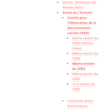
Dossier "Arrestation de
Maman ABOU"
Droits de l ’homme
Comité pour
l’élimination de la
discrimination
raciale (CERD)
62eme session du
CERD (Nations
Unies)
64ème session du
CERD
65eme session
du CERD
94ème session du
CERD
111e session du
CERD
Comité des droits
économiques,