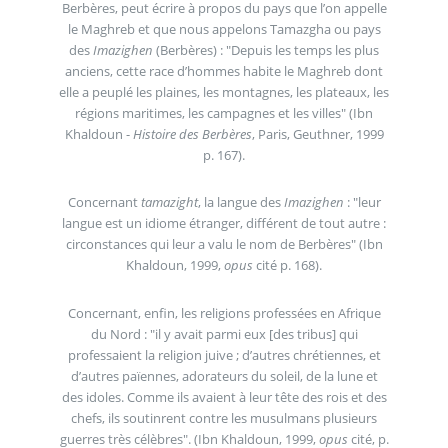
Berbères, peut écrire à propos du pays que l’on appelle
le Maghreb et que nous appelons Tamazgha ou pays
des
Imazighen
(Berbères) : "Depuis les temps les plus
anciens, cette race d’hommes habite le Maghreb dont
elle a peuplé les plaines, les montagnes, les plateaux, les
régions maritimes, les campagnes et les villes" (Ibn
Khaldoun -
Histoire des Berbères
, Paris, Geuthner, 1999
p. 167).
Concernant
tamazight
, la langue des
Imazighen
: "leur
langue est un idiome étranger, différent de tout autre :
circonstances qui leur a valu le nom de Berbères" (Ibn
Khaldoun, 1999,
opus
cité p. 168).
Concernant, enfin, les religions professées en Afrique
du Nord : "il y avait parmi eux [des tribus] qui
professaient la religion juive ; d’autres chrétiennes, et
d’autres païennes, adorateurs du soleil, de la lune et
des idoles. Comme ils avaient à leur tête des rois et des
chefs, ils soutinrent contre les musulmans plusieurs
guerres très célèbres". (Ibn Khaldoun, 1999,
opus
cité, p.