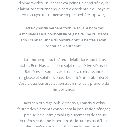
d’Almoravides. En l’espace d’à peine un demi-siècle, ils
allaient constituer dans la partie occidentale du pays et
en Espagne un immense empire berbère." (p. 417)
Cette dynastie berbère connue sous le nom des
Almoravides eut pour cellule originaire une puissante
tribu sanhadjienne du Sahara dont le berceau était
l’Adrar de Mauritanie.
Il faut noter que suite à leur défaite face aux tribus
arabes Beni Hassan et leur sujétion, au XIVe siècle, les
Berbères se sont investis dans la connaissance
religieuse et soint devenus des lettrés (marabouts) et
c’est là que leur arabisation a commencé à prendre de
l’importance.
Dans son ouvrage publié en 1953, Francis Nicolas
fournit des éléments concernant la population zénaga ;
il précise les quatre grands groupements de tribus
berbères et donne le nombre de locuteurs au début
des années 1950. Ainsi il estime le nombre de