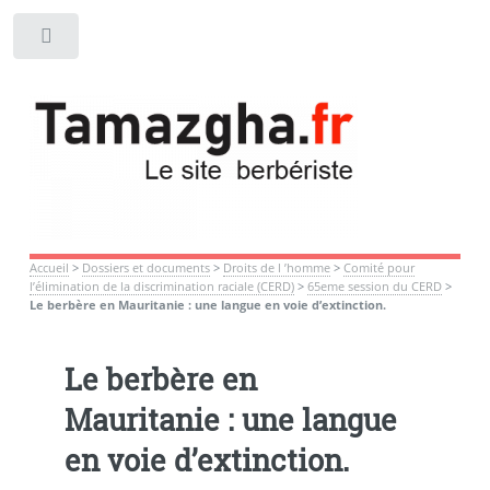
Toggle
Accueil
>
Dossiers et documents
>
Droits de l ’homme
>
Comité pour
l’élimination de la discrimination raciale (CERD)
>
65eme session du CERD
>
Le berbère en Mauritanie : une langue en voie d’extinction.
Le berbère en
Mauritanie : une langue
en voie d’extinction.