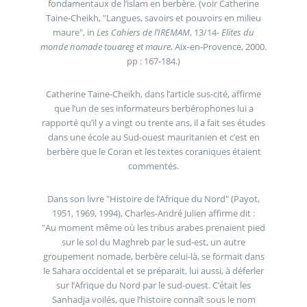
fondamentaux de l’islam en berbère. (voir Catherine
Taine-Cheikh, "Langues, savoirs et pouvoirs en milieu
maure", in
Les Cahiers de l’IREMAM
, 13/14-
Elites du
monde nomade touareg et maure
, Aix-en-Provence, 2000.
pp : 167-184.)
Catherine Taine-Cheikh, dans l’article sus-cité, affirme
que l’un de ses informateurs berbérophones lui a
rapporté qu’il y a vingt ou trente ans, il a fait ses études
dans une école au Sud-ouest mauritanien et c’est en
berbère que le Coran et les textes coraniques étaient
commentés.
Dans son livre "Histoire de l’Afrique du Nord" (Payot,
1951, 1969, 1994), Charles-André Julien affirme dit :
"Au moment même où les tribus arabes prenaient pied
sur le sol du Maghreb par le sud-est, un autre
groupement nomade, berbère celui-là, se formait dans
le Sahara occidental et se préparait, lui aussi, à déferler
sur l’Afrique du Nord par le sud-ouest. C’était les
Sanhadja voilés, que l’histoire connaît sous le nom