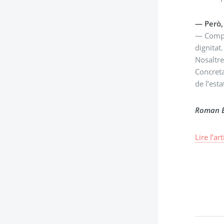
— Però, 
— Compar
dignitat
Nosaltre
Concreta
de l’esta
Roman B
Lire l’ar