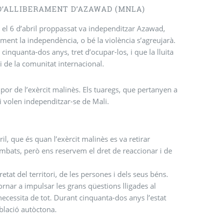
D’ALLIBERAMENT D’AZAWAD (MNLA)
el 6 d’abril proppassat va independitzar Azawad,
ment la independència, o bé la violència s’agreujarà.
inquanta-dos anys, tret d’ocupar-los, i que la lluita
i de la comunitat internacional.
 por de l’exèrcit malinès. Els tuaregs, que pertanyen a
 i volen independitzar-se de Mali.
il, que és quan l’exèrcit malinès es va retirar
mbats, però ens reservem el dret de reaccionar i de
retat del territori, de les persones i dels seus béns.
rnar a impulsar les grans qüestions lligades al
necessita de tot. Durant cinquanta-dos anys l’estat
oblació autòctona.