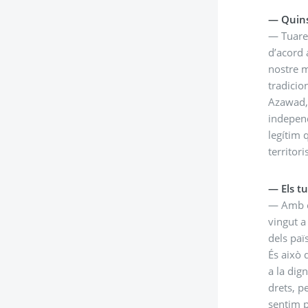
— Quins
— Tuareg
d’acord 
nostre m
tradicio
Azawad, 
independ
legítim 
territor
— Els tu
— Amb el
vingut a
dels paï
És això 
a la dig
drets, p
sentim p