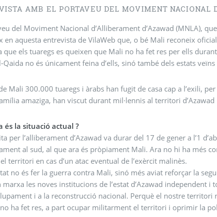
VISTA AMB EL PORTAVEU DEL MOVIMENT NACIONAL 
veu del Moviment Nacional d’Alliberament d’Azawad (MNLA), que 
x en aquesta entrevista de VilaWeb que, o bé Mali reconeix oficial
que els tuaregs es queixen que Mali no ha fet res per ells durant c
l-Qaida no és únicament feina d’ells, sinó també dels estats veïns 
de Mali 300.000 tuaregs i àrabs han fugit de casa cap a l’exili, per
família amaziga, han viscut durant mil·lennis al territori d’Azawad
és la situació actual ?
ita per l’alliberament d’Azawad va durar del 17 de gener a l’1 d’abr
ment al sud, al que ara és pròpiament Mali. Ara no hi ha més co
 el territori en cas d’un atac eventual de l’exèrcit malinès.
itat no és fer la guerra contra Mali, sinó més aviat reforçar la segu
 marxa les noves institucions de l’estat d’Azawad independent i to
upament i a la reconstrucció nacional. Perquè el nostre territori 
no ha fet res, a part ocupar militarment el territori i oprimir la p