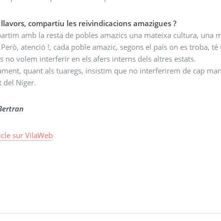
llavors, compartiu les reivindicacions amazigues ?
tim amb la resta de pobles amazics una mateixa cultura, una mateixa
. Però, atenció !, cada poble amazic, segons el país on es troba, té
s no volem interferir en els afers interns dels altres estats.
ment, quant als tuaregs, insistim que no interferirem de cap maner
t del Níger.
ertran
ticle sur VilaWeb