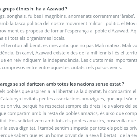
 grups ètnics hi ha a Azawad ?
s, songhais, fulbes i magribins, anomenats correntment ’àrabs’, 
amb la tasca política del nostre moviment militar i polític, el M
oviment es proposa de tornar l’esperança al poble d’Azawad. Aqu
nals i tots els organismes locals.
el territori alliberat, és més antic que no pas Mali mateix. Mali v
ència. En canvi, Azawad existeix des de fa mil·lennis i és el territ
que en reivindiquem la independència. Les ciutats més important
is compresos entre entre aquestes ciutats i els països veïns.
aregs se solidaritzen amb totes les nacions sense estat ?
s pobles que aspiren a la llibertat i a la dignitat, hi compartim el
 Catalunya invitats per les associacions amazigues, que aquí són m
sos on viu, perquè ha respectat sempre els drets i els valors del s
que compartim amb la resta de pobles amazics, és això que compar
nitat. Ens solidaritzem amb tots els pobles amazics, onsevulla que s
er la seva dignitat. I també sentim simpatia per tots els pobles priva
erquè sabem què és un home privat de la seva llibertat i de la sev