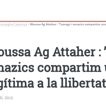
Tamazgha-Catalunya
>
Moussa Ag Attaher : ’Tuaregs i amazics compartim una 
ussa Ag Attaher : 
azics compartim 
gítima a la llibertat
IL 2012