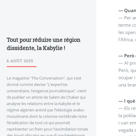
— Quant
— Per ar
terme co
les oper
Tout pour réduire une région
l’Àfrica,
dissidente, la Kabylie !
— Però 
6 AOÛT 2025
— Al pri
Però, qu
ocupar i
Le magazine "The Conversation", qui s’est
una bran
donné comme devise "L’expertise
universitaire, l’exigence journalistique", vient
de publier un article de Salem de Chaker qui
— I què 
analyse les relations entre la Kabylie et le
— Els re
régime algérien animé par l’idéologie arabo-
la pobla
musulmane dont la colonne vertébrale reste
i van em
l’éradication de tout ce qui pourrait
représenter un frein pour l’assimilation totale
vegada q
des Nord-africains en vue d’une hégémonie