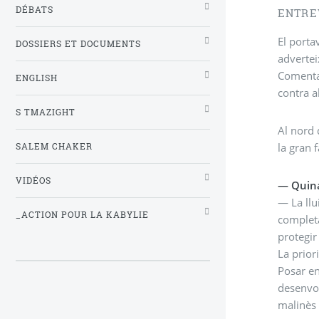
DÉBATS
ENTRE
El porta
DOSSIERS ET DOCUMENTS
advertei
Comenta 
ENGLISH
contra a
S TMAZIGHT
Al nord 
la gran 
SALEM CHAKER
VIDÉOS
— Quina 
— La llu
_ACTION POUR LA KABYLIE
completa
protegir
La prior
Posar en
desenvol
malinès 