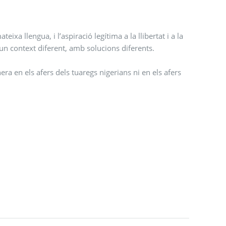
 llengua, i l’aspiració legítima a la llibertat i a la
 un context diferent, amb solucions diferents.
a en els afers dels tuaregs nigerians ni en els afers