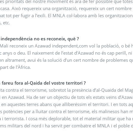
es prioritats del nostre moviment és ara de fer possible que tote
 casa. Això requereix una organització, requereix un cert nombr
t tot per fugir a l’exili. El MNLA col·labora amb les organitzacio
, etc.
a independència no es reconeix, què ?
ali reconeix un Azawad independent,com vol la població, o bé hi
c anys o deu. El naixement de l’estat d’Azawad no és cap perill, ni 
en altrament, avui és la solució d’un cert nombre de problemes q
part de l’Àfrica.
areu fora al-Qaida del vostre territori ?
ita contra el terrorisme, sobretot la presència d’al-Quaida del Ma
en Azawad. Ha de ser un objectiu de tots els estats veïns d’Azawa
at en aquestes terres abans que alliberéssim el territori. I en tots
s potències per a lluitar contra el terrorisme, els malinesos ha
a i terrorista. I cosa més deplorable, tot el material militar que h
s militars del nord i ha servit per combatre el MNLA i el poble