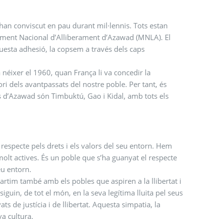
han conviscut en pau durant mil·lennis. Tots estan
oviment Nacional d’Alliberament d’Azawad (MNLA). El
esta adhesió, la copsem a través dels caps
a néixer el 1960, quan França li va concedir la
ori dels avantpassats del nostre poble. Per tant, és
s d’Azawad són Timbuktú, Gao i Kidal, amb tots els
 respecte pels drets i els valors del seu entorn. Hem
olt actives. És un poble que s’ha guanyat el respecte
eu entorn.
tim també amb els pobles que aspiren a la llibertat i
iguin, de tot el món, en la seva legítima lluita pel seus
ts de justícia i de llibertat. Aquesta simpatia, la
a cultura.