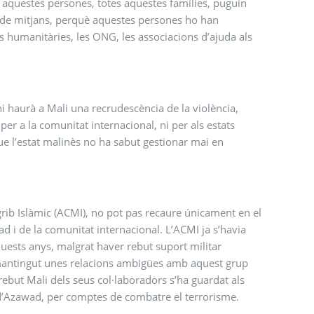
s aquestes persones, totes aquestes famílies, puguin
e de mitjans, perquè aquestes persones ho han
ns humanitàries, les ONG, les associacions d’ajuda als
 haurà a Mali una recrudescència de la violència,
per a la comunitat internacional, ni per als estats
ue l’estat malinès no ha sabut gestionar mai en
grib Islàmic (ACMI), no pot pas recaure únicament en el
d i de la comunitat internacional. L’ACMI ja s’havia
 aquests anys, malgrat haver rebut suport militar
n mantingut unes relacions ambigües amb aquest grup
a rebut Mali dels seus col·laboradors s’ha guardat als
 d’Azawad, per comptes de combatre el terrorisme.