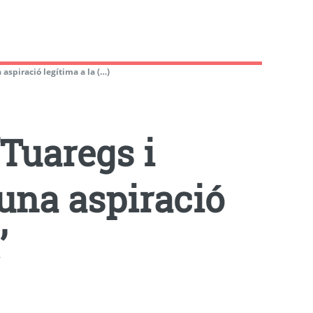
aspiració legítima a la (…)
’Tuaregs i
una aspiració
’