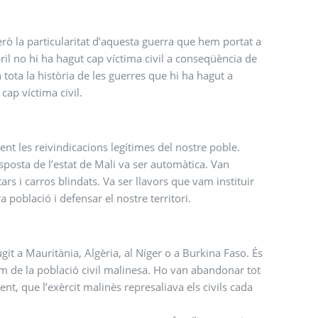
rò la particularitat d’aquesta guerra que hem portat a
ril no hi ha hagut cap víctima civil a conseqüència de
ota la història de les guerres que hi ha hagut a
 cap víctima civil.
t les reivindicacions legítimes del nostre poble.
posta de l’estat de Mali va ser automàtica. Van
tars i carros blindats. Va ser llavors que vam instituir
 població i defensar el nostre territori.
git a Mauritània, Algèria, al Níger o a Burkina Faso. És
om de la població civil malinesa. Ho van abandonar tot
t, que l’exèrcit malinès represaliava els civils cada