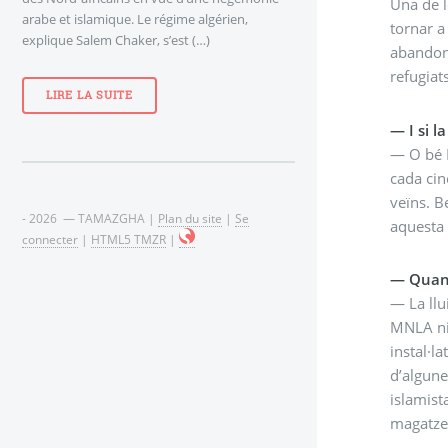
Una de l
arabe et islamique. Le régime algérien,
tornar a
explique Salem Chaker, s’est (…)
abandona
refugiats
LIRE LA SUITE
— I si l
— O bé M
cada cin
veïns. B
- 2026 — TAMAZGHA |
Plan du site
|
Se
aquesta 
connecter
|
HTML5 TMZR
|
— Quan f
— La llu
MNLA ni 
instal·l
d’algune
islamist
magatzem