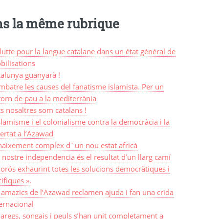
s la même rubrique
lutte pour la langue catalane dans un état général de
bilisations
talunya guanyarà !
batre les causes del fanatisme islamista. Per un
orn de pau a la mediterrània
s nosaltres som catalans !
slamisme i el colonialisme contra la democràcia i la
bertat a l’Azawad
 naixement complex d´un nou estat africà
 nostre independencia és el resultat d’un llarg camí
orós exhaurint totes les solucions democràtiques i
ifiques ».
 amazics de l’Azawad reclamen ajuda i fan una crida
ernacional
aregs, songais i peuls s’han unit completament a