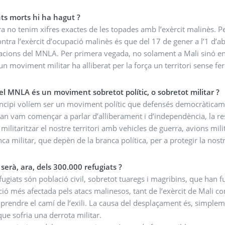
s morts hi ha hagut ?
a no tenim xifres exactes de les topades amb l’exèrcit malinès. Pe
ntra l’exèrcit d’ocupació malinès és que del 17 de gener a l’1 d’ab
acions del MNLA. Per primera vegada, no solament a Mali sinó en t
 un moviment militar ha alliberat per la força un territori sense fer
el MNLA és un moviment sobretot polític, o sobretot militar ?
ncipi volíem ser un moviment polític que defensés democràticamen
an vam començar a parlar d’alliberament i d’independència, la res
 militaritzar el nostre territori amb vehicles de guerra, avions mili
ca militar, que depèn de la branca política, per a protegir la nostra
serà, ara, dels 300.000 refugiats ?
fugiats són població civil, sobretot tuaregs i magribins, que han fu
ció més afectada pels atacs malinesos, tant de l’exèrcit de Mali c
prendre el camí de l’exili. La causa del desplaçament és, simplemen
ue sofria una derrota militar.