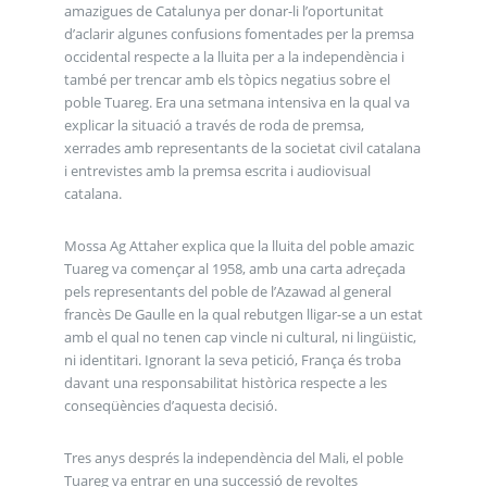
amazigues de Catalunya per donar-li l’oportunitat
d’aclarir algunes confusions fomentades per la premsa
occidental respecte a la lluita per a la independència i
també per trencar amb els tòpics negatius sobre el
poble Tuareg. Era una setmana intensiva en la qual va
explicar la situació a través de roda de premsa,
xerrades amb representants de la societat civil catalana
i entrevistes amb la premsa escrita i audiovisual
catalana.
Mossa Ag Attaher explica que la lluita del poble amazic
Tuareg va començar al 1958, amb una carta adreçada
pels representants del poble de l’Azawad al general
francès De Gaulle en la qual rebutgen lligar-se a un estat
amb el qual no tenen cap vincle ni cultural, ni lingüistic,
ni identitari. Ignorant la seva petició, França és troba
davant una responsabilitat històrica respecte a les
conseqüències d’aquesta decisió.
Tres anys després la independència del Mali, el poble
Tuareg va entrar en una successió de revoltes