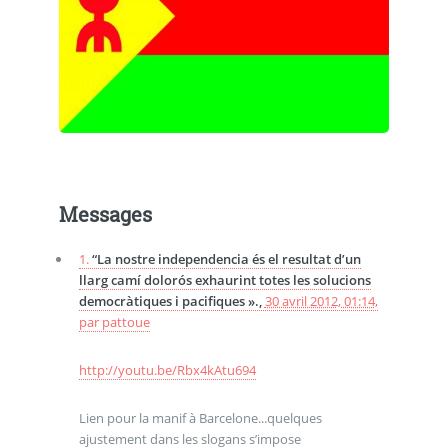
Messages
1.
“La nostre independencia és el resultat d’un
llarg camí dolorós exhaurint totes les solucions
democràtiques i pacifiques ».,
30 avril 2012, 01:14
,
par
pattoue
http://youtu.be/Rbx4kAtu694
Lien pour la manif à Barcelone...quelques
ajustement dans les slogans s’impose