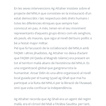
En les seves intervencions Ag Attaher insisteix sobre el
projecte del MNLA que consisteix en la instauració d’un
estat democràtic i laic respectuos dels drets humans i
totes les diferències ètniques que sempre han
conviscut en pau. A més, tenen en el seu moviment
representants d’aquests grups ètnics com els senghois,
els peuls, els maures, que sigui al nivell del buro polític o
bé a l’estat major militar.
Pel que fa l’acusació de la col.laboració del MNLA amb
l’AQMI i altres jihadistes, Ag Attaher no deixa d’aclarir
que l’AQMI (Al Qaida al Magreb Islàmic) era present en
tot el territori malià abans de l’existència del MNLA. Es
una organització global que gangrena tota la
humanitat. Ansar Ddin és una altre organizació al nivell
local guiada per el tuareg Iyyad ag Ghali que mai ha
participat a la lluita del MNLA per la libració de l’Azawad,
sinó que volia confiscar la independència.
Ag Attaher recorda que Ag Ghali era un agent del regim
malià, era el cònsol del Mali a l’Aràbia Saudita. per tant,