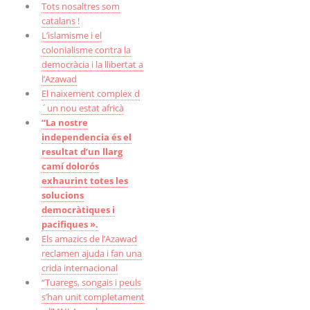
Tots nosaltres som
catalans !
L’islamisme i el
colonialisme contra la
democràcia i la llibertat a
l’Azawad
El naixement complex d
´un nou estat africà
“La nostre
independencia és el
resultat d’un llarg
camí dolorós
exhaurint totes les
solucions
democràtiques i
pacifiques ».
Els amazics de l’Azawad
reclamen ajuda i fan una
crida internacional
“Tuaregs, songais i peuls
s’han unit completament