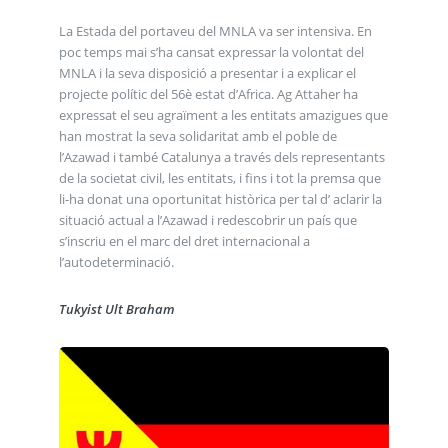
La Estada del portaveu del MNLA va ser intensiva. En
poc temps mai s’ha cansat expressar la volontat del
MNLA i la seva disposició a presentar i a explicar el
projecte polític del 56è estat d’Africa. Ag Attaher ha
expressat el seu agraïment a les entitats amazigues que
han mostrat la seva solidaritat amb el poble de
l’Azawad i també Catalunya a través dels representants
de la societat civil, les entitats, i fins i tot la premsa que
li-ha donat una oportunitat històrica per tal d’ aclarir la
situació actual a l’Azawad i redescobrir un país que
s’inscriu en el marc del dret internacional a
l’autodeterminació.
Tukyist Ult Braham