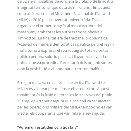
de 52 anys, nosaltres denunciem la violació de la nostra
integritat territorial que data de millenaris". En aquest
context és va crear el Moviment Nacional de l’Azawad
(MNA) al 2010 per la joventut universitària. Es va
organitzar el primer congrés al mes d’octubre del
mateix any amb totes les autoritzacions oficials a
Timboctou. La finalitat era de tractar el problema de
l’Azawad de manera democràtica i pacifica però el regim
malià torna a expresar el seu rebuig de tota volontat
politica per una solució pacifica i llavors va enviar la
policia que va procedir a l’arrestació dels organitzadors
amb la prohibició d’abandonar el territori malià.
El regim malià va enviar el seu exercit a l’Azawad i el
MNLA es va crear per defensar el seu territori. Aquest
moviment és la fusió de totes les forces vives del poble
Tuareg. Ag Attaher asegura que cap civil va ser afectat
per les operacions militars del MNLA tampoc no es van
afectar els cooperants que van rebre la seva ajuda.
“Volem un estat democratic i laic”