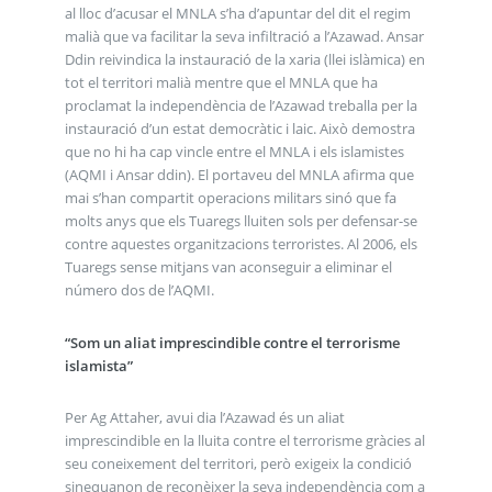
al lloc d’acusar el MNLA s’ha d’apuntar del dit el regim
malià que va facilitar la seva infiltració a l’Azawad. Ansar
Ddin reivindica la instauració de la xaria (llei islàmica) en
tot el territori malià mentre que el MNLA que ha
proclamat la independència de l’Azawad treballa per la
instauració d’un estat democràtic i laic. Això demostra
que no hi ha cap vincle entre el MNLA i els islamistes
(AQMI i Ansar ddin). El portaveu del MNLA afirma que
mai s’han compartit operacions militars sinó que fa
molts anys que els Tuaregs lluiten sols per defensar-se
contre aquestes organitzacions terroristes. Al 2006, els
Tuaregs sense mitjans van aconseguir a eliminar el
número dos de l’AQMI.
“Som un aliat imprescindible contre el terrorisme
islamista”
Per Ag Attaher, avui dia l’Azawad és un aliat
imprescindible en la lluita contre el terrorisme gràcies al
seu coneixement del territori, però exigeix la condició
sinequanon de reconèixer la seva independència com a