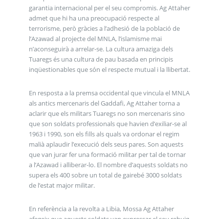
garantia internacional per el seu compromis. Ag Attaher
admet que hi ha una preocupació respecte al
terrorisme, però gràcies a l’adhesió de la població de
l’Azawad al projecte del MNLA, l’islamisme mai
n’aconseguirà a arrelar-se. La cultura amaziga dels
Tuaregs és una cultura de pau basada en principis
inqüestionables que són el respecte mutual i la llibertat.
En resposta a la premsa occidental que vincula el MNLA
als antics mercenaris del Gaddafi, Ag Attaher torna a
aclarir que els militars Tuaregs no son mercenaris sino
que son soldats professionals que havien d’exiliar-se al
1963 i 1990, son els fills als quals va ordonar el regim
malià aplaudir l’execució dels seus pares. Son aquests
que van jurar fer una formació militar per tal de tornar
a l’Azawad i alliberar-lo. El nombre d’aquests soldats no
supera els 400 sobre un total de gairebé 3000 soldats
de l’estat major militar.
En referència a la revolta a Libia, Mossa Ag Attaher
afegeix que aquests soldats van expressar el seu rebuig