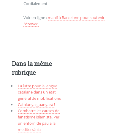
Cordialement
Voir en ligne :
manif à Barcelone pour soutenir
l’Azawad
Dans la même
rubrique
La lutte pour la langue
catalane dans un état
général de mobilisations
Catalunya guanyarà !
Combatre les causes del
fanatisme islamista. Per
un entorn de pau a la
mediterrània