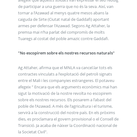
de participar a una guerra que no és la seva. Així, van
tornar a l’Azawad al menys quatre mesos abans la
caiguda de Sirte (Ciutat natal de Gaddafi) aportant
armes per defensar l’Azawad. Segons Ag Attaher, la
premsa mai n’ha parlat del compromís de molts
Tuaregs al costat del poble amazic contre Gaddafi.
"No escopirem sobre els nostres recursos naturals"
Ag Attaher, afirma que el MNLA va cancel.lar tots els
contractes vinculats a l’explotació del petroli signats
entre el Mali i les companyies estrangeres. El potaveu
afegeix ” Encara que els arguments econòmics mai han
sigut la motivació de la nostre revolta no escopirem
sobre els nostres recursos. Els posarem a l’abast del
poble de l’Azawad. A més de l’agricultura i el turisme,
servirà a la construcció del nostre país. En els pròxims
dies, es proclamara el govern provisional o el Consell de
Transició. Ja acaba de nàixer la Coordinació nacional de
la Societat Civil".