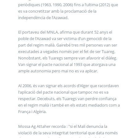
periòdiques (1963, 1990, 2006) fins a l’ultima (2012) que
es va concretitzar amb la proclamació de la
independència de l’Azawad.
El portaveu del MNLA, afirma que durant 52 anys el
poble de l’Azawad va ser victima d’un genocidi de la
part del regim malià. Gairebé tres mil persones van ser
executades a vegades només per el fet de ser Tuareg.
Nonobstant, els Tuaregs sempre van afavorir el diàleg.
Van signar el pacte nacional al 1993 que atorgava una
ample autonomia pero mai no es va aplicar.
Al 2006, és van signar els acords d’Alger que racordaven
l’aplicació del pacte nacional que tampoc no es va
respectar. Decebuts, els Tuaregs van perdre confiança
en el regim malià i també en els estats mediadors com a
França i Algèria.
Mossa Ag Attaher recorda : "si el Mali denuncia la
violació de la seva integritat territorial que data només