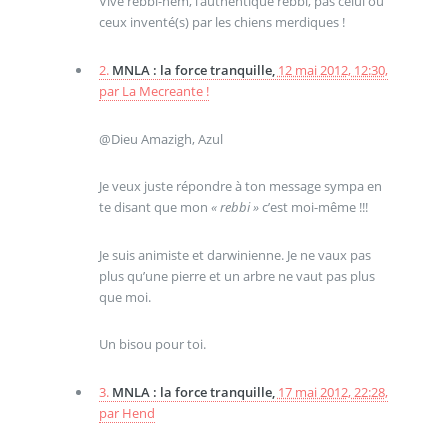
Vive rebbi-nem, l’authentique rebbi, pas celui ou
ceux inventé(s) par les chiens merdiques !
2.
MNLA : la force tranquille,
12 mai 2012, 12:30
,
par
La Mecreante !
@Dieu Amazigh, Azul
Je veux juste répondre à ton message sympa en
te disant que mon
« rebbi »
c’est moi-même !!!
Je suis animiste et darwinienne. Je ne vaux pas
plus qu’une pierre et un arbre ne vaut pas plus
que moi.
Un bisou pour toi.
3.
MNLA : la force tranquille,
17 mai 2012, 22:28
,
par
Hend