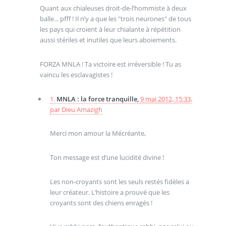
Quant aux chialeuses droit-de-l’hommiste à deux
balle... pfff ! Il n’y a que les "trois neurones" de tous
les pays qui croient à leur chialante à répétition
aussi stériles et inutiles que leurs aboiements.
FORZA MNLA ! Ta victoire est irréversible ! Tu as
vaincu les esclavagistes !
1.
MNLA : la force tranquille,
9 mai 2012, 15:33
,
par
Dieu Amazigh
Merci mon amour la Mécréante,
Ton message est d’une lucidité divine !
Les non-croyants sont les seuls restés fidèles a
leur créateur. L’histoire a prouvé que les
croyants sont des chiens enragés !