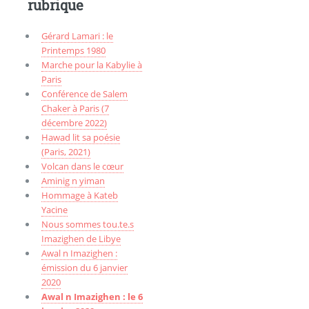
rubrique
Gérard Lamari : le
Printemps 1980
Marche pour la Kabylie à
Paris
Conférence de Salem
Chaker à Paris (7
décembre 2022)
Hawad lit sa poésie
(Paris, 2021)
Volcan dans le cœur
Aminig n yiman
Hommage à Kateb
Yacine
Nous sommes tou.te.s
Imazighen de Libye
Awal n Imazighen :
émission du 6 janvier
2020
Awal n Imazighen : le 6