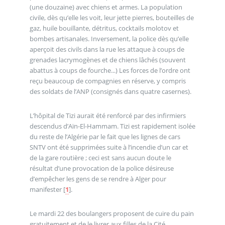
(une douzaine) avec chiens et armes. La population
civile, dès qu’elle les voit, leur jette pierres, bouteilles de
gaz, huile bouillante, détritus, cocktails molotov et
bombes artisanales. Inversement, la police dès qu’elle
aperçoit des civils dans la rue les attaque à coups de
grenades lacrymogènes et de chiens lâchés (souvent
abattus à coups de fourche...) Les forces de l’ordre ont
reçu beaucoup de compagnies en réserve, y compris
des soldats de l’ANP (consignés dans quatre casernes).
L’hôpital de Tizi aurait été renforcé par des infirmiers
descendus d’Aïn-El-Hammam. Tizi est rapidement isolée
du reste de l’Algérie par le fait que les lignes de cars
SNTV ont été supprimées suite à l’incendie d’un car et
de la gare routière ; ceci est sans aucun doute le
résultat d’une provocation de la police désireuse
d’empêcher les gens de se rendre à Alger pour
manifester
[
1
]
.
Le mardi 22 des boulangers proposent de cuire du pain
gratuitement et de le livrer aux filles de la Cité