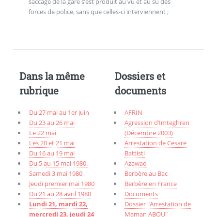
saccage de la gare s’est produit au vu et au su des
forces de police, sans que celles-ci interviennent ;
Dans la même
Dossiers et
rubrique
documents
Du 27 mai au 1er juin
AFRIN
Du 23 au 26 mai
Agression d’Imteghren
Le 22 mai
(Décembre 2003)
Les 20 et 21 mai
Arrestation de Cesare
Du 16 au 19 mai
Battisti
Du 5 au 15 mai 1980.
Azawad
Samedi 3 mai 1980
Berbère au Bac
Jeudi premier mai 1980
Berbère en France
Du 21 au 28 avril 1980
Documents
Lundi 21, mardi 22,
Dossier "Arrestation de
mercredi 23, jeudi 24
Maman ABOU"