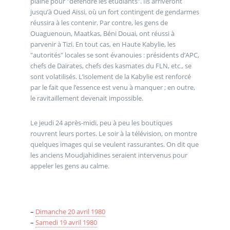
plaine pour "défendre les étudiants". Ils arriveront
jusqu’à Oued Aïssi, où un fort contingent de gendarmes
réussira à les contenir. Par contre, les gens de
Ouaguenoun, Maatkas, Béni Douai, ont réussi à
parvenir à Tizi. En tout cas, en Haute Kabylie, les
"autorités" locales se sont évanouies : présidents d’APC,
chefs de Daïrates, chefs des kasmates du FLN, etc., se
sont volatilisés. L’isolement de la Kabylie est renforcé
par le fait que l’essence est venu à manquer ; en outre,
le ravitaillement devenait impossible.
Le jeudi 24 après-midi, peu à peu les boutiques
rouvrent leurs portes. Le soir à la télévision, on montre
quelques images qui se veulent rassurantes. On dit que
les anciens Moudjahidines seraient intervenus pour
appeler les gens au calme.
–
Dimanche 20 avril 1980
–
Samedi 19 avril 1980