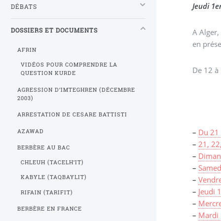
Jeudi 1e
DÉBATS
DOSSIERS ET DOCUMENTS
A Alger, il n’
en prése
AFRIN
VIDÉOS POUR COMPRENDRE LA
De 12 à 
QUESTION KURDE
AGRESSION D’IMTEGHREN (DÉCEMBRE
2003)
ARRESTATION DE CESARE BATTISTI
–
Du 21 
AZAWAD
–
21, 22
BERBÈRE AU BAC
–
Dimanc
CHLEUH (TACELH’IT)
–
Samedi
KABYLE (TAQBAYLIT)
–
Vendre
–
Jeudi 
RIFAIN (TARIFIT)
–
Mercre
BERBÈRE EN FRANCE
–
Mardi 