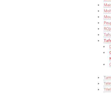
Mais
Moh
Mou
Peup
ROJ
Taf
Taf
Tam
Tél
Tile