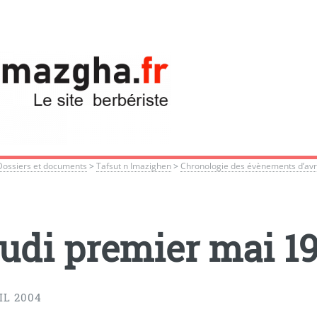
Dossiers et documents
>
Tafsut n Imazighen
>
Chronologie des évènements d’avri
udi premier mai 1
IL 2004