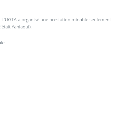
nt
était Yahiaoui).
le.