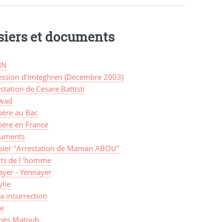
siers et documents
IN
ession d’Imteghren (Décembre 2003)
station de Cesare Battisti
wad
bère au Bac
bère en France
uments
sier "Arrestation de Maman ABOU"
its de l ’homme
ayer - Yennayer
lie
a insurrection
ye
nès Matoub