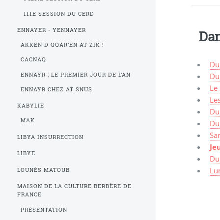
111E SESSION DU CERD
ENNAYER - YENNAYER
Dan
AKKEN D QQAR’EN AT ZIK !
CACNAQ
Du
ENNAYR : LE PREMIER JOUR DE L’AN
Du
Le
ENNAYR CHEZ AT SNUS
Le
KABYLIE
Du
MAK
Du
Sa
LIBYA INSURRECTION
Je
LIBYE
Du
Lun
LOUNÈS MATOUB
MAISON DE LA CULTURE BERBÈRE DE
FRANCE
PRÉSENTATION