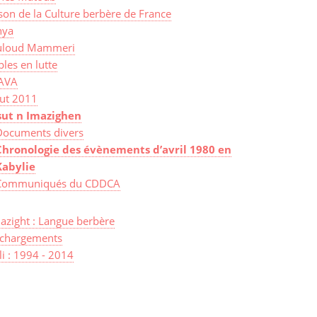
on de la Culture berbère de France
ya
loud Mammeri
les en lutte
AVA
sut 2011
sut n Imazighen
Documents divers
Chronologie des évènements d’avril 1980 en
Kabylie
Communiqués du CDDCA
azight : Langue berbère
échargements
lli : 1994 - 2014