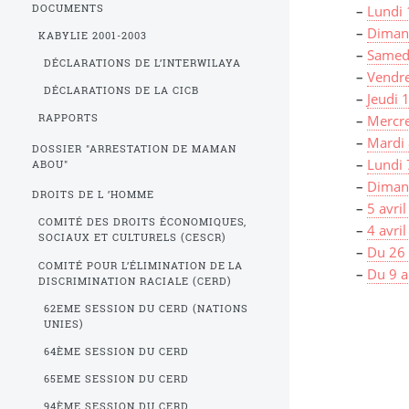
DOCUMENTS
–
Lundi 
–
Dimanc
KABYLIE 2001-2003
–
Samedi
DÉCLARATIONS DE L’INTERWILAYA
–
Vendre
DÉCLARATIONS DE LA CICB
–
Jeudi 
–
Mercre
RAPPORTS
–
Mardi 
DOSSIER "ARRESTATION DE MAMAN
–
Lundi 
ABOU"
–
Dimanc
DROITS DE L ’HOMME
–
5 avri
COMITÉ DES DROITS ÉCONOMIQUES,
–
4 avri
SOCIAUX ET CULTURELS (CESCR)
–
Du 26 
COMITÉ POUR L’ÉLIMINATION DE LA
–
Du 9 
DISCRIMINATION RACIALE (CERD)
62EME SESSION DU CERD (NATIONS
UNIES)
64ÈME SESSION DU CERD
65EME SESSION DU CERD
94ÈME SESSION DU CERD