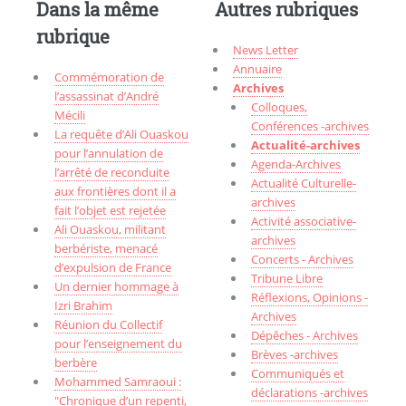
Dans la même
Autres rubriques
rubrique
News Letter
Annuaire
Commémoration de
Archives
l’assassinat d’André
Colloques,
Mécili
Conférences -archives
La requête d’Ali Ouaskou
Actualité-archives
pour l’annulation de
Agenda-Archives
l’arrêté de reconduite
Actualité Culturelle-
aux frontières dont il a
archives
fait l’objet est rejetée
Activité associative-
Ali Ouaskou, militant
archives
berbériste, menacé
Concerts - Archives
d’expulsion de France
Tribune Libre
Un dernier hommage à
Réflexions, Opinions -
Izri Brahim
Archives
Réunion du Collectif
Dépêches - Archives
pour l’enseignement du
Brèves -archives
berbère
Communiqués et
Mohammed Samraoui :
déclarations -archives
"Chronique d’un repenti,