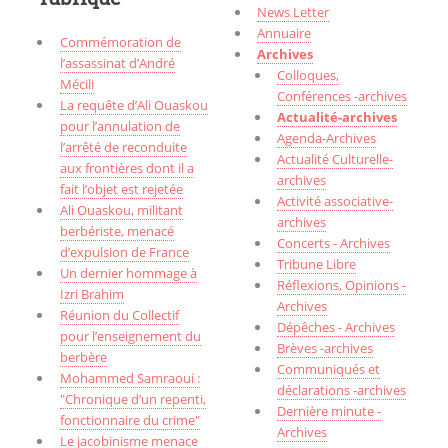
News Letter
Annuaire
Commémoration de
Archives
l’assassinat d’André
Colloques,
Mécili
Conférences -archives
La requête d’Ali Ouaskou
Actualité-archives
pour l’annulation de
Agenda-Archives
l’arrêté de reconduite
Actualité Culturelle-
aux frontières dont il a
archives
fait l’objet est rejetée
Activité associative-
Ali Ouaskou, militant
archives
berbériste, menacé
Concerts - Archives
d’expulsion de France
Tribune Libre
Un dernier hommage à
Réflexions, Opinions -
Izri Brahim
Archives
Réunion du Collectif
Dépêches - Archives
pour l’enseignement du
Brèves -archives
berbère
Communiqués et
Mohammed Samraoui :
déclarations -archives
"Chronique d’un repenti,
Dernière minute -
fonctionnaire du crime"
Archives
Le jacobinisme menace