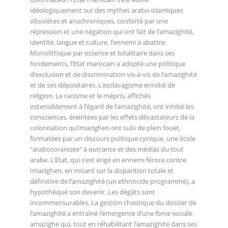
idéologiquement sur des mythes arabo-islamiques
obsolètes et anachroniques, conforté par une
répression et une négation qui ont fait de l’amazighité,
identité, langue et culture, l’ennemi à abattre.
Monolithique par essence et totalitaire dans ses
fondements, l’Etat marocain a adopté une politique
d’exclusion et de discrimination vis-à-vis de l’amazighité
et de ses dépositaires. L’esclavagisme enrobé de
religion. Le racisme et le mépris, affichés
ostensiblement à l’égard de l’amazighité, ont inhibé les
consciences, éreintées par les effets dévastateurs de la
colonisation qu’Imazighen ont subi de plein fouet,
formatées par un discours politique cynique, une école
"arabocoranisée" à outrance et des médias du tout
arabe. L’Etat, qui s’est érigé en ennemi féroce contre
Imazighen, en misant sur la disparition totale et
définitive de l’amazighité (un ethnocide programmé), a
hypothéqué son devenir. Les dégâts sont
incommensurables. La gestion chaotique du dossier de
l’amazighité a entraîné l’émergence d’une force sociale
amazighe qui, tout en réhabilitant l’amazighité dans ses