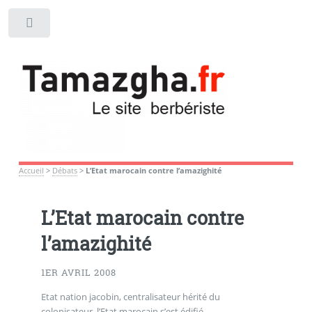
Toggle
Accueil
>
Débats
>
L’Etat marocain contre l’amazighité
L’Etat marocain contre
l’amazighité
1ER AVRIL 2008
Etat nation jacobin, centralisateur hérité du
colonisateur, l’Etat marocain s’est édifié