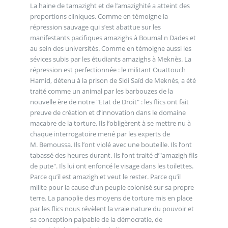
La haine de tamazight et de l’amazighité a atteint des
proportions cliniques. Comme en témoigne la
répression sauvage qui s’est abattue sur les
manifestants pacifiques amazighs à Boumal n Dades et
au sein des universités. Comme en témoigne aussi les
sévices subis par les étudiants amazighs à Meknès. La
répression est perfectionnée : le militant Ouattouch
Hamid, détenu à la prison de Sidi Saïd de Meknès, a été
traité comme un animal par les barbouzes de la
nouvelle ère de notre "Etat de Droit" : les flics ont fait
preuve de création et d’innovation dans le domaine
macabre de la torture. Ils l’obligèrent à se mettre nu à
chaque interrogatoire mené par les experts de
M. Bemoussa. Ils l’ont violé avec une bouteille. Ils l’ont
tabassé des heures durant. Ils l’ont traité d’"amazigh fils
de pute". Ils lui ont enfoncé le visage dans les toilettes.
Parce qu’il est amazigh et veut le rester. Parce qu’il
milite pour la cause d’un peuple colonisé sur sa propre
terre. La panoplie des moyens de torture mis en place
par les flics nous révèlent la vraie nature du pouvoir et
sa conception palpable de la démocratie, de