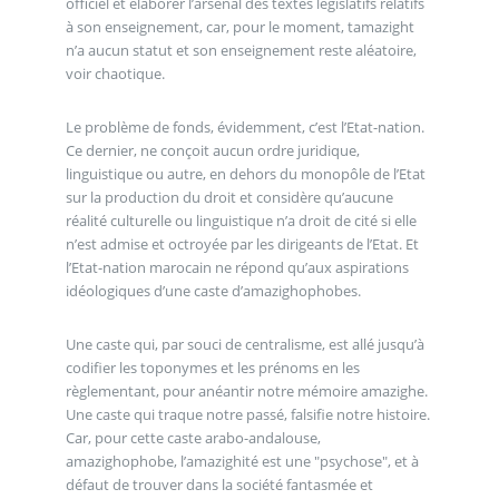
officiel et élaborer l’arsenal des textes législatifs relatifs
à son enseignement, car, pour le moment, tamazight
n’a aucun statut et son enseignement reste aléatoire,
voir chaotique.
Le problème de fonds, évidemment, c’est l’Etat-nation.
Ce dernier, ne conçoit aucun ordre juridique,
linguistique ou autre, en dehors du monopôle de l’Etat
sur la production du droit et considère qu’aucune
réalité culturelle ou linguistique n’a droit de cité si elle
n’est admise et octroyée par les dirigeants de l’Etat. Et
l’Etat-nation marocain ne répond qu’aux aspirations
idéologiques d’une caste d’amazighophobes.
Une caste qui, par souci de centralisme, est allé jusqu’à
codifier les toponymes et les prénoms en les
règlementant, pour anéantir notre mémoire amazighe.
Une caste qui traque notre passé, falsifie notre histoire.
Car, pour cette caste arabo-andalouse,
amazighophobe, l’amazighité est une "psychose", et à
défaut de trouver dans la société fantasmée et