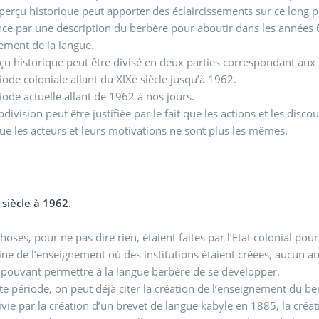
perçu historique peut apporter des éclaircissements sur ce long pr
ne description du berbère pour aboutir dans les années 60 et 70 sur des velléités explicites de standardisation/
ment de la langue.
çu historique peut être divisé en deux parties correspondant aux 
riode coloniale allant du XIXe siècle jusqu’à 1962.
riode actuelle allant de 1962 à nos jours.
ions et les discours sur la langue berbère diffèrent radicalement. De
 les acteurs et leurs motivations ne sont plus les mêmes.
siècle à 1962.
hoses, pour ne pas dire rien, étaient faites par l’Etat colonial p
ne de l’enseignement où des institutions étaient créées, aucun autr
pouvant permettre à la langue berbère de se développer.
te période, on peut déjà citer la création de l’enseignement du ber
vie par la création d’un brevet de langue kabyle en 1885, la créa