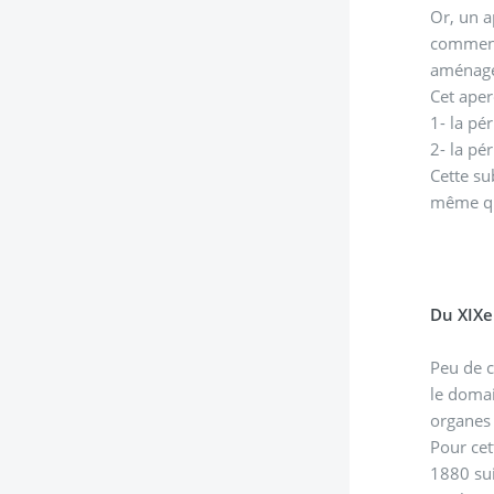
Or, un a
commence par u
aménage
Cet aper
1- la pé
2- la pé
Cette subdivision peut être justifiée par le fait que les act
même que
Du XIXe 
Peu de c
le domai
organes 
Pour cet
1880 sui