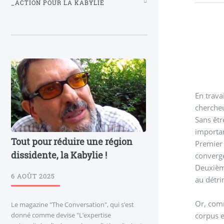
_ACTION POUR LA KABYLIE
En trava
chercheu
Sans êtr
importan
Tout pour réduire une région
Premier 
dissidente, la Kabylie !
converge
Deuxième
6 AOÛT 2025
au détr
Or, comm
Le magazine "The Conversation", qui s’est
donné comme devise "L’expertise
corpus e