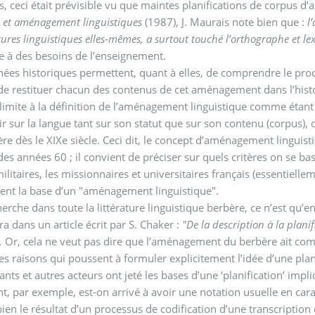
rs, ceci était prévisible vu que maintes planifications de corpus 
e et aménagement linguistiques
(1987), J. Maurais note bien que :
l
ctures linguistiques elles-mêmes, a surtout touché l’orthographe et le
 à des besoins de l’enseignement.
ées historiques permettent, quant à elles, de comprendre le proc
de restituer chacun des contenus de cet aménagement dans l’histo
 limite à la définition de l’aménagement linguistique comme étant
r la langue tant sur son statut que sur son contenu (corpus), on pourra aisément parler d’un début d’aménage
re dès le XIXe siècle. Ceci dit, le concept d’aménagement linguist
 des années 60 ; il convient de préciser sur quels critères on se ba
militaires, les missionnaires et universitaires français (essentielle
ent la base d’un "aménagement linguistique".
cherche dans toute la littérature linguistique berbère, ce n’est qu’e
ra dans un article écrit par S. Chaker :
"De la description à la plani
.
Or, cela ne veut pas dire que l’aménagement du berbère ait comm
les raisons qui poussent à formuler explicitement l’idée d’une plani
ants et autres acteurs ont jeté les bases d’une ‘planification’ implic
 par exemple, est-on arrivé à avoir une notation usuelle en carac
 bien le résultat d’un processus de codification d’une transcription