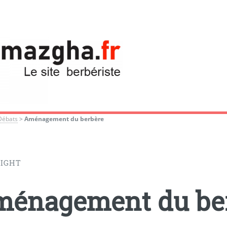
Débats
>
Aménagement du berbère
IGHT
énagement du be