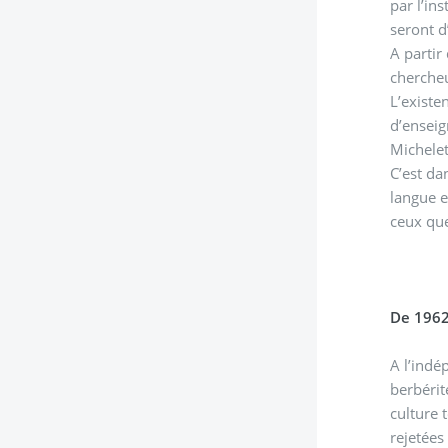
par l’in
seront d
A partir
chercheu
L’existe
d’enseig
Michelet
C’est da
langue e
ceux que
De 1962
A l’indé
berbérit
culture 