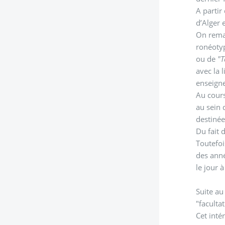
A partir
d’Alger 
On remar
ronéotyp
ou de
"T
avec la 
enseign
Au cours
au sein 
destinée
Du fait 
Toutefoi
des anné
le jour 
Suite au
"faculta
Cet inté