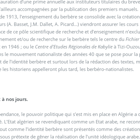
stauration d’une prime annuelle aux instituteurs titulaires du br
’ailleurs accompagnées par la publication des premiers manuels.
 de 1913, l’enseignement du berbère se consolide avec la création 
rs (A. Basset, J.M. Dallet, A. Picard...) viendront assurer les cours
nce de ce pôle scientifique de recherche et d’enseignement n’exclu
nement et/ou de recherche sur le berbère tels le centre du
Fichie
 en 1946 ; ou le
Centre d’Etudes Régionales de Kabylie
à Tizi-Ouzou
ns le mouvement nationaliste des années 40 que se pose pour la 
t de l’identité berbère et surtout lors de la rédaction des textes
 les historiens appelleront plus tard, les berbéro-nationalistes.
 à nos jours.
pendance, le pouvoir politique qui s’est mis en place en Algérie a c
é. L’Etat algérien se revendiquant comme un Etat arabe, ne reconn
tout comme l’identité berbère sont présentés comme des créations
rejetées sous prétexte de gêner la réalisation de l’unité idéologique arabe