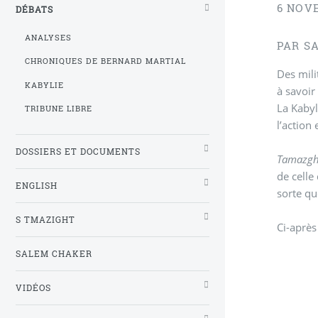
6 NOV
DÉBATS
ANALYSES
PAR S
CHRONIQUES DE BERNARD MARTIAL
Des mili
KABYLIE
à savoir
La Kabyl
TRIBUNE LIBRE
l’action
DOSSIERS ET DOCUMENTS
Tamazgh
de celle
ENGLISH
sorte que
S TMAZIGHT
Ci-après
SALEM CHAKER
VIDÉOS