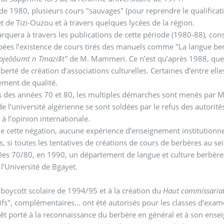
 de 1980, plusieurs cours "sauvages" (pour reprendre le qualificati
et de Tizi-Ouzou et à travers quelques lycées de la région.
quera à travers les publications de cette période (1980-88), cons
ées l’existence de cours tirés des manuels comme "La langue berbèr
ajeôôumt n Tmazi$t"
de M. Mammeri. Ce n’est qu’après 1988, que 
liberté de création d’associations culturelles. Certaines d’entre el
ement de qualité.
 des années 70 et 80, les multiples démarches sont menés par M.
de l’université algérienne se sont soldées par le refus des autori
 à l’opinion internationale.
de cette négation, aucune expérience d’enseignement institutionne
s, si toutes les tentatives de créations de cours de berbères au se
es 70/80, en 1990, un département de langue et culture berbères
à l’Université de Bgayet.
 boycott scolaire de 1994/95 et à la création du
Haut commissariat
tifs", complémentaires... ont été autorisés pour les classes d’ex
rêt porté à la reconnaissance du berbère en général et à son ensei