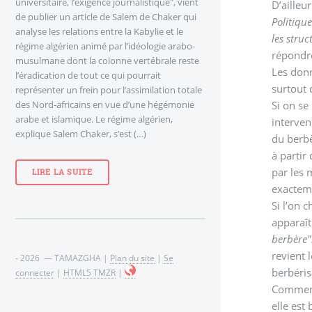
universitaire, l’exigence journalistique", vient
D’ailleu
de publier un article de Salem de Chaker qui
Politiqu
analyse les relations entre la Kabylie et le
les stru
régime algérien animé par l’idéologie arabo-
répondre
musulmane dont la colonne vertébrale reste
Les donn
l’éradication de tout ce qui pourrait
surtout 
représenter un frein pour l’assimilation totale
des Nord-africains en vue d’une hégémonie
Si on se
arabe et islamique. Le régime algérien,
intervenir su
explique Salem Chaker, s’est (…)
du berbè
à partir
par les 
LIRE LA SUITE
exactem
Si l’on 
apparaît
berbère"
revient 
- 2026 — TAMAZGHA |
Plan du site
|
Se
berbéris
connecter
|
HTML5 TMZR
|
Comment,
elle est