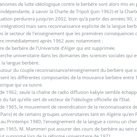
nismes de lutte idéologique contre le berbère sont alors mis en 
e indépendante, à savoir la Charte de Tripoli (juin 1962) et la Chart
tuation perdurera jusqu’en 2002, bien qu’à partir des années 90, ce
intégration) mais sans reconnaissance explicite de la langue berbè
ns le secteur de l’enseignement que les premières conséquences des 
tre immédiatement après 1962 avec notamment :
ire de berbère de l’Université d’Alger qui est supprimée.
herche universitaire dans les domaines des sciences sociales qui e
 la langue berbère.
 autour du couple reconnaissance/enseignement du berbère que va 
sent les différentes composantes de la mouvance berbère entre 196
 historique qui va suivre.
 de 1962, seule la chaîne de radio diffusion kabyle semble échap
 du fait qu’elle sert de vecteur de l’idéologie officielle de l’Etat.
 de 1965, le mouvement de revendication de la reconnaissance de l
Paris) et de certains groupes universitaires tant en Algérie qu’e
grégaire au Prin
en 1965, M. Mammeri put assurer des cours de berbère au sein du
fut supprimé lors de la réforme universitaire de 1971.