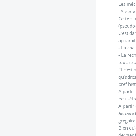
Les méca
l’Algéri
Cette si
(pseudo-
C’est da
apparaî
- La cha
- La rec
touche à
Et c’est
qu’adres
bref
A partir
peut-être
A partir
Berbère
(
Bien qu’
dernier 