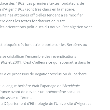
place dés 1962. Les premiers textes fondateurs de
e d’Alger (1963) sont très clairs en la matière.
rtaines attitudes officielles tendent à se modifier
re dans les textes fondateurs de l’Etat.
orientations politiques du nouvel Etat algérien vont
st bloquée dés lors qu’elle porte sur les Berbères ou
se cristalliser l’ensemble des revendications
2 et 2001. C’est d’ailleurs ce qui apparaîtra dans le
per à ce processus de négation/exclusion du berbère,
a langue berbère était l’apanage de l’
Académie
n France avant de devenir un phénomène social et
temps 1980, l’enseignement de la langue a connu un chemin assez différent.
 Département d’Ethnologie de l’Université d’Alger, ce