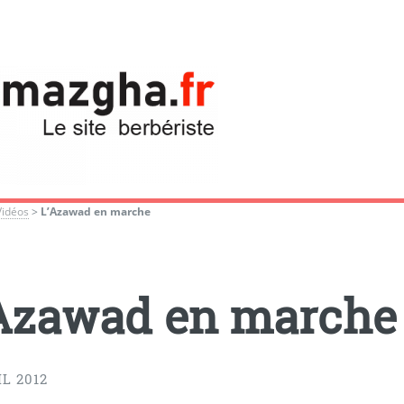
Vidéos
>
L’Azawad en marche
Azawad en marche
IL 2012