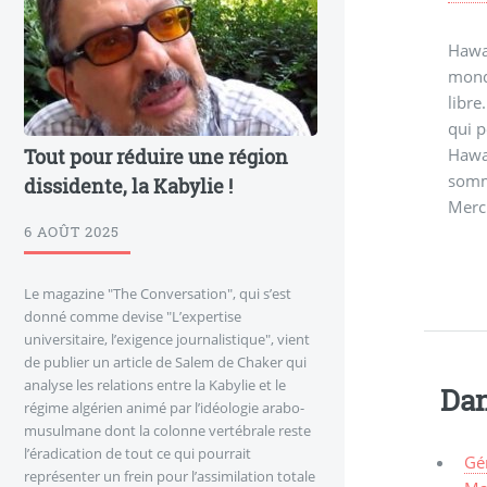
Hawad
monde
libre
qui p
Hawad
Tout pour réduire une région
somme
dissidente, la Kabylie !
Merc
6 AOÛT 2025
Le magazine "The Conversation", qui s’est
donné comme devise "L’expertise
universitaire, l’exigence journalistique", vient
de publier un article de Salem de Chaker qui
analyse les relations entre la Kabylie et le
Dan
régime algérien animé par l’idéologie arabo-
musulmane dont la colonne vertébrale reste
l’éradication de tout ce qui pourrait
Gé
représenter un frein pour l’assimilation totale