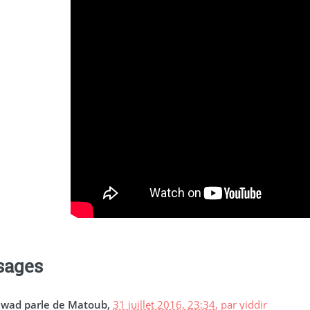
sages
wad parle de Matoub,
31 juillet 2016, 23:34
,
par
yiddir