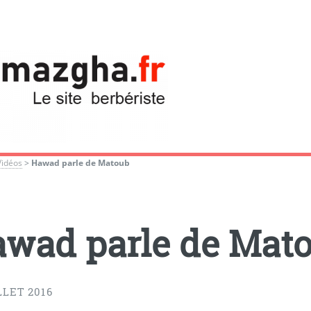
Vidéos
>
Hawad parle de Matoub
wad parle de Mat
LLET 2016