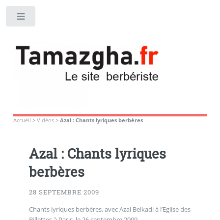
Toggle
Accueil
>
Vidéos
>
Azal : Chants lyriques berbères
Azal : Chants lyriques
berbères
28 SEPTEMBRE 2009
Chants lyriques berbères, avec Azal Belkadi à l’Eglise des
Billettes à Paris, le 26 septembre 2009.