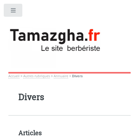
Toggle
Accueil
>
Autres rubriques
>
Annuaire
>
Divers
Divers
Articles