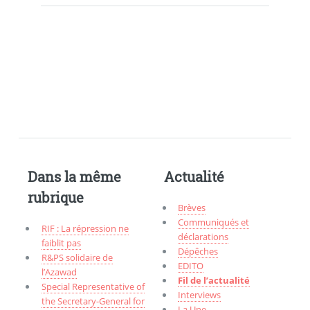
Dans la même
Actualité
rubrique
Brèves
Communiqués et
RIF : La répression ne
déclarations
faiblit pas
Dépêches
R&PS solidaire de
EDITO
l’Azawad
Fil de l’actualité
Special Representative of
Interviews
the Secretary-General for
La Une