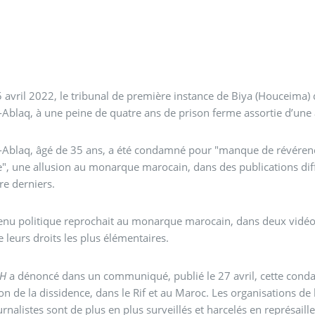
 avril 2022, le tribunal de première instance de Biya (Houceima) 
-Ablaq, à une peine de quatre ans de prison ferme assortie d’un
-Ablaq, âgé de 35 ans, a été condamné pour "manque de révérence 
, une allusion au monarque marocain, dans des publications dif
e derniers.
enu politique reprochait au monarque marocain, dans deux vidéos, 
e leurs droits les plus élémentaires.
CH
a dénoncé dans un communiqué, publié le 27 avril, cette condam
on de la dissidence, dans le Rif et au Maroc. Les organisations de 
urnalistes sont de plus en plus surveillés et harcelés en représaille