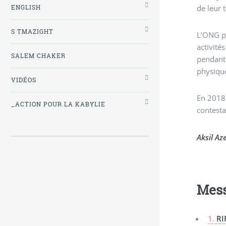
de leur t
ENGLISH
S TMAZIGHT
L’ONG pr
activité
SALEM CHAKER
pendant 
physique
VIDÉOS
En 2018,
_ACTION POUR LA KABYLIE
contesta
Aksil Az
Mes
1.
RI