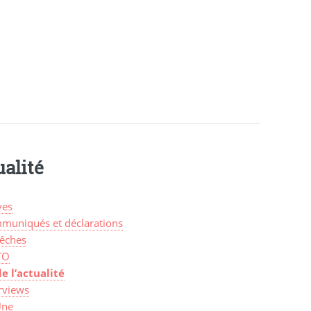
alité
ves
muniqués et déclarations
êches
TO
de l’actualité
rviews
Une