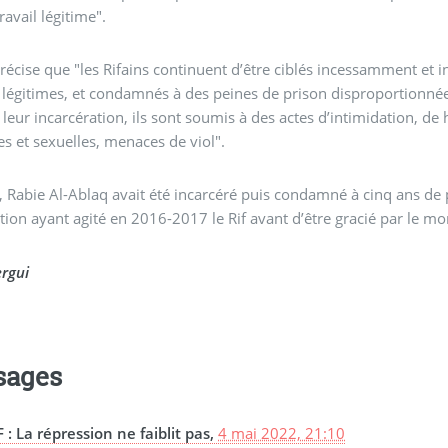
ravail légitime".
écise que "les Rifains continuent d’être ciblés incessamment et 
s légitimes, et condamnés à des peines de prison disproportionnée
leur incarcération, ils sont soumis à des actes d’intimidation, d
s et sexuelles, menaces de viol".
 Rabie Al-Ablaq avait été incarcéré puis condamné à cinq ans de
tion ayant agité en 2016-2017 le Rif avant d’être gracié par le 
ergui
sages
F : La répression ne faiblit pas,
4 mai 2022, 21:10