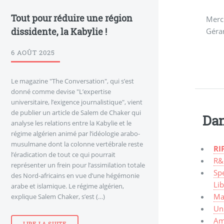
Tout pour réduire une région
Merci
dissidente, la Kabylie !
Géra
6 AOÛT 2025
Le magazine "The Conversation", qui s’est
donné comme devise "L’expertise
universitaire, l’exigence journalistique", vient
de publier un article de Salem de Chaker qui
Dan
analyse les relations entre la Kabylie et le
régime algérien animé par l’idéologie arabo-
musulmane dont la colonne vertébrale reste
RIF
l’éradication de tout ce qui pourrait
R&
représenter un frein pour l’assimilation totale
Spe
des Nord-africains en vue d’une hégémonie
Li
arabe et islamique. Le régime algérien,
Mal
explique Salem Chaker, s’est (…)
Un 
Am