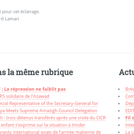
 pour cet éclairage.
rd Lamari
s la même rubrique
Actu
 : La répression ne faiblit pas
Brè
PS solidaire de l’Azawad
Com
cial Representative of the Secretary-General for
Dép
bya Meets Supreme Amazigh Council Delegation
EDI
i : trois détenus transférés après une visite du CICR
Fil 
enfant s’exprime sur la situation à Imider
Inte
nesty International exige de l’armée malienne de
La 