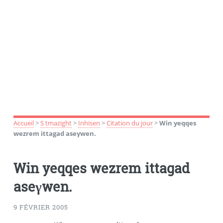
Accueil
>
S tmazight
>
Inhisen
>
Citation du jour
>
Win yeqqes
wezrem ittagad aseγwen.
Win yeqqes wezrem ittagad
aseγwen.
9 FÉVRIER 2005