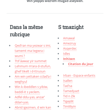
Win yeqqes wezrem ittagad aseγwen.
Dans la même
S tmazight
rubrique
Amawal
Amezruy
Qed’ran ma yezwar s imi,
Asqerdec
tamemt ma tegwra i
Idles
wumi ?
Inhisen
Ttif âawaz yir summet
Citation du jour
Lehmum m’ara d-stufun,
ghef tikelt i d-ttrusun
Irban - Espace enfants
Am win yettaken cclad’a i
Isallen
weghyul
Tad’sa
Win k-ibeddlen s yibiw,
Tamedyazt
beddl-it s yeclem.
Tid n Zik
Adfel ddu-yas, anzar’
Tigejdit
ddari-yas.
Timliliyin
Abrid igezmen, d win kan