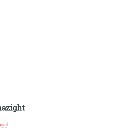
mazight
wal