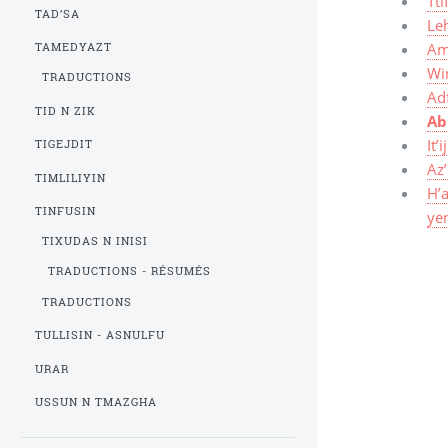
Tt
TAD’SA
Leh
Am
TAMEDYAZT
Win
TRADUCTIONS
Adf
TID N ZIK
Ab
It’
TIGEJDIT
Az’
TIMLILIYIN
H’
TINFUSIN
yen
TIXUDAS N INISI
TRADUCTIONS - RÉSUMÉS
TRADUCTIONS
TULLISIN - ASNULFU
URAR
USSUN N TMAZGHA