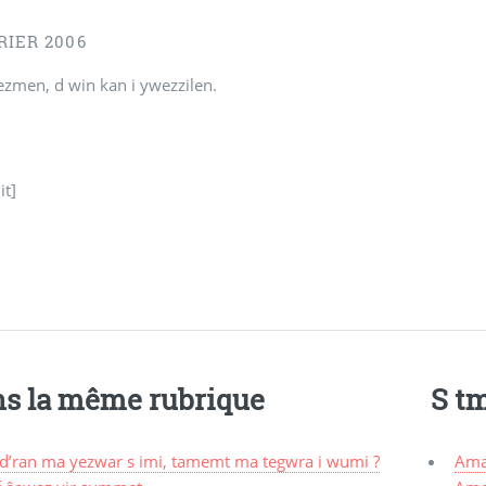
RIER 2006
ezmen, d win kan i ywezzilen.
it]
s la même rubrique
S t
d’ran ma yezwar s imi, tamemt ma tegwra i wumi ?
Ama