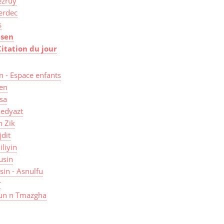
zruy
erdec
s
isen
Citation du jour
n - Espace enfants
len
sa
edyazt
n Zik
jdit
iliyin
usin
isin - Asnulfu
r
un n Tmazgha