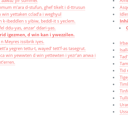
if âawaz yir summet
Ame
mum m’ara d-stufun, ghef tikelt i d-ttrusun
Asq
 win yettaken cclad’a i weghyul
Idle
 k-ibeddlen s yibiw, beddl-it s yeclem.
Inh
el ddu-yas, anzar’ ddari-yas.
rid igezmen, d win kan i ywezzilen.
ij n Meγres issibrik iγes.
Irba
ett’a yegren tettu-t, wayed’ tett’f-as tasegrut.
Isal
aca win yewwten d win yettewten i yezr’an anwa i
Tad’
t’erren.
Tam
Tid 
Tige
Timl
Tinf
Tull
Ura
Uss