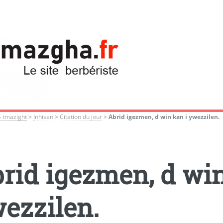
S tmazight
>
Inhisen
>
Citation du jour
>
Abrid igezmen, d win kan i ywezzilen.
rid igezmen, d win
ezzilen.