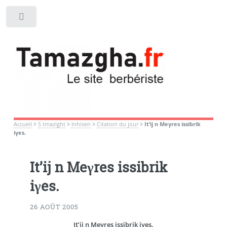
Toggle
Accueil
>
S tmazight
>
Inhisen
>
Citation du jour
>
It’ij n Meγres issibrik
iγes.
It’ij n Meγres issibrik
iγes.
26 AOÛT 2005
It’ij n Meγres issibrik iγes.