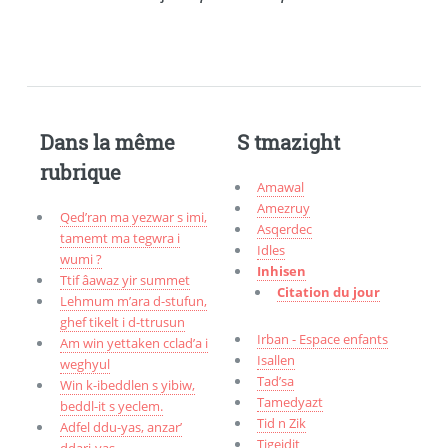
Dans la même
S tmazight
rubrique
Amawal
Amezruy
Qed’ran ma yezwar s imi,
Asqerdec
tamemt ma tegwra i
Idles
wumi ?
Inhisen
Ttif âawaz yir summet
Citation du jour
Lehmum m’ara d-stufun,
ghef tikelt i d-ttrusun
Irban - Espace enfants
Am win yettaken cclad’a i
Isallen
weghyul
Tad’sa
Win k-ibeddlen s yibiw,
Tamedyazt
beddl-it s yeclem.
Tid n Zik
Adfel ddu-yas, anzar’
Tigejdit
ddari-yas.