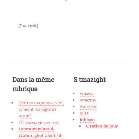
[Taqbaylit]
Dans la même
S tmazight
rubrique
Amawal
Amezruy
Qed’ran ma yezwar s imi,
Asqerdec
tamemt ma tegwra i
Idles
wumi ?
Inhisen
Ttif âawaz yir summet
Citation du jour
Lehmum m’ara d-
stufun, ghef tikelt i d-