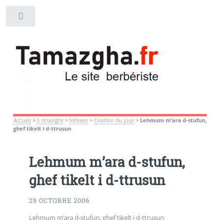
Toggle
Accueil
>
S tmazight
>
Inhisen
>
Citation du jour
>
Lehmum m’ara d-stufun,
ghef tikelt i d-ttrusun
Lehmum m’ara d-stufun,
ghef tikelt i d-ttrusun
29 OCTOBRE 2006
Lehmum m’ara d-stufun, ghef tikelt i d-ttrusun