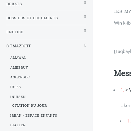
DÉBATS
1ER MA
DOSSIERS ET DOCUMENTS
Win k-ib
ENGLISH
S TMAZIGHT
[Taqbayl
AMAWAL
AMEZRUY
Mes
ASQERDEC
IDLES
1.
> 
INHISEN
c koi
CITATION DU JOUR
IRBAN - ESPACE ENFANTS
1.
ISALLEN