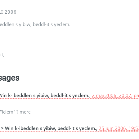
I 2006
eddlen s yibiw, beddl-it s yeclem.
it]
sages
Win k-ibeddlen s yibiw, beddl-it s yeclem.,
2 mai 2006, 20:07
,
p
 "Iclem" ? merci
> Win k-ibeddlen s yibiw, beddl-it s yeclem.,
25 juin 2006, 19:5