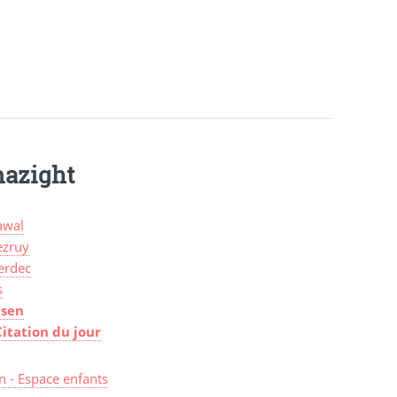
mazight
wal
zruy
erdec
s
isen
Citation du jour
n - Espace enfants