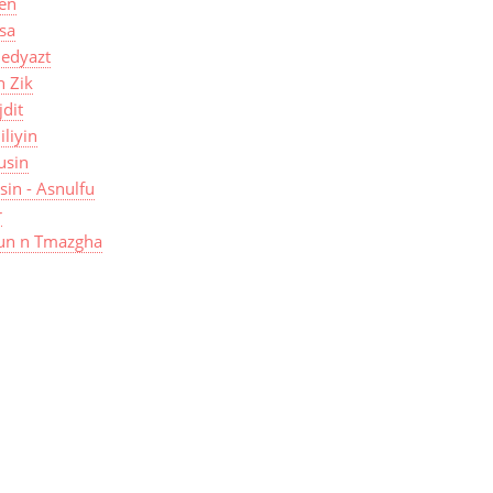
len
sa
edyazt
n Zik
jdit
iliyin
usin
isin - Asnulfu
r
un n Tmazgha