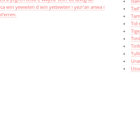
Isal
aca win yewwten d win yettewten i yezr’an anwa i
Tad’
t’erren.
Tam
Tid 
Tige
Timl
Tinf
Tull
Ura
Uss