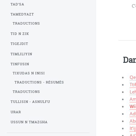
TAD’SA
C’
TAMEDYAZT
TRADUCTIONS
TID N ZIK
TIGEJDIT
TIMLILIYIN
Dan
TINFUSIN
TIXUDAS N INISI
Qe
TRADUCTIONS - RÉSUMÉS
Tt
Leh
TRADUCTIONS
Am
TULLISIN - ASNULFU
Wi
URAR
Adf
Abr
USSUN N TMAZGHA
It’
Az’