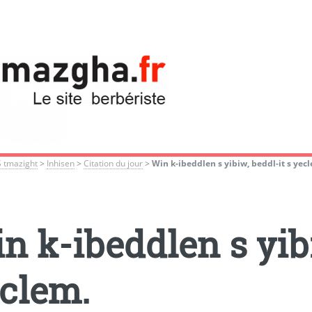
S tmazight
>
Inhisen
>
Citation du jour
>
Win k-ibeddlen s yibiw, beddl-it s yec
n k-ibeddlen s yibi
clem.