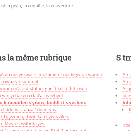
est la peau, la coquille, la couverture...
s la même rubrique
S t
d’ran ma yezwar s imi, tamemt ma tegwra i wumi ?
Ama
if âawaz yir summet
Ame
mum m’ara d-stufun, ghef tikelt i d-ttrusun
Asq
 win yettaken cclad’a i weghyul
Idle
n k-ibeddlen s yibiw, beddl-it s yeclem.
Inh
el ddu-yas, anzar’ ddari-yas.
id igezmen, d win kan i ywezzilen.
ij n Meγres issibrik iγes.
Irba
ett’a yegren tettu-t, wayed’ tett’f-as tasegrut.