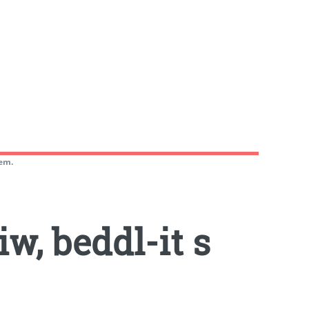
lem.
w, beddl-it s