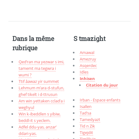
Dans la même
S tmazight
rubrique
Amawal
Amezruy
Qed’ran ma yezwar s imi,
Asqerdec
tamemt ma tegwra i
Idles
wumi ?
Inhisen
Ttif âawaz yir summet
Citation du jour
Lehmum m’ara d-stufun,
ghef tikelt i d-ttrusun
Irban - Espace enfants
Am win yettaken cclad’a i
Isallen
weghyul
Tad’sa
Win k-ibeddlen s yibiw,
Tamedyazt
beddl-it s yeclem.
Tid n Zik
Adfel ddu-yas, anzar’
Tigejdit
ddari-yas.
Timliliyin