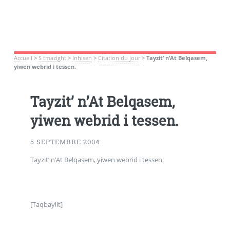
Accueil
>
S tmazight
>
Inhisen
>
Citation du jour
>
Tayzit’ n’At Belqasem,
yiwen webrid i tessen.
Tayzit’ n’At Belqasem,
yiwen webrid i tessen.
5 SEPTEMBRE 2004
Tayzit’ n’At Belqasem, yiwen webrid i tessen.
[Taqbaylit]