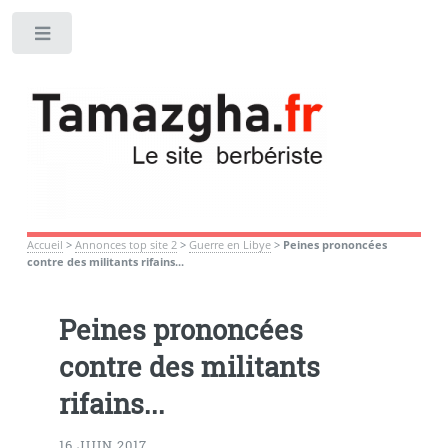
Toggle
Accueil
>
Annonces top site 2
>
Guerre en Libye
>
Peines prononcées
contre des militants rifains...
Peines prononcées
contre des militants
rifains...
16 JUIN 2017