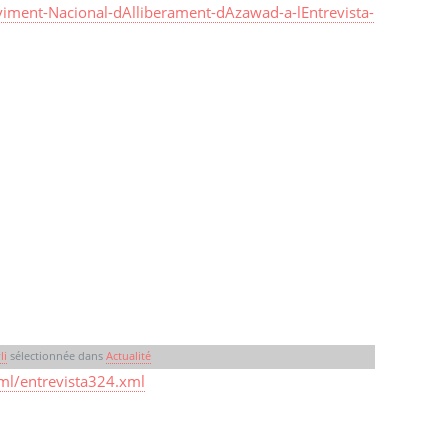
iment-Nacional-dAlliberament-dAzawad-a-lEntrevista-
li
sélectionnée dans
Actualité
ml/entrevista324.xml