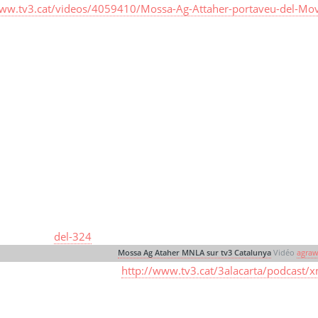
www.tv3.cat/videos/4059410/Mossa-Ag-Attaher-portaveu-del-Mov
del-324
Mossa Ag Ataher MNLA sur tv3 Catalunya
Vidéo
agraw
http://www.tv3.cat/3alacarta/podcast/x