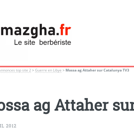
Annonces top site 2
>
Guerre en Libye
>
Mossa ag Attaher sur Catalunya TV3
ssa ag Attaher su
IL 2012