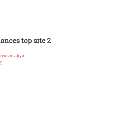
onces top site 2
rre en Libye
ye