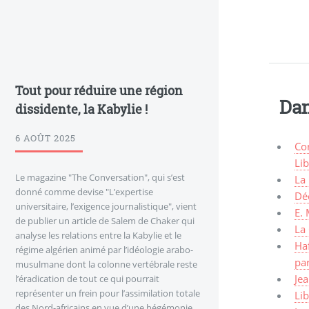
Tout pour réduire une région
Dan
dissidente, la Kabylie !
6 AOÛT 2025
Con
Li
Le magazine "The Conversation", qui s’est
La 
donné comme devise "L’expertise
Déc
universitaire, l’exigence journalistique", vient
E. 
de publier un article de Salem de Chaker qui
La 
analyse les relations entre la Kabylie et le
Haf
régime algérien animé par l’idéologie arabo-
pa
musulmane dont la colonne vertébrale reste
Jea
l’éradication de tout ce qui pourrait
représenter un frein pour l’assimilation totale
Lib
des Nord-africains en vue d’une hégémonie