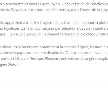
ouvernementales dans l’ouest libyen. Une vingtaine de rebelles ont
nerie de Zuwarah, aux abords de Khamassa, dans l’ouest de la Liby
ole appartient à tous les Libyens, pas à Kadhafi, il ne pourra plus l
es loyalistes qu’ils ont contactées par téléphone depuis la central
rgés. Il y a quelques jours, ils avaient fermé un autre oléoduc situé
x oléoducs alimentaient notamment la capitale Tripoli, bastion
sation des pays producteurs de pétrole (Opep), exportait avant la g
partie (85%) vers l’Europe. Plusieurs entreprises étrangères exploita
gien Statoil.