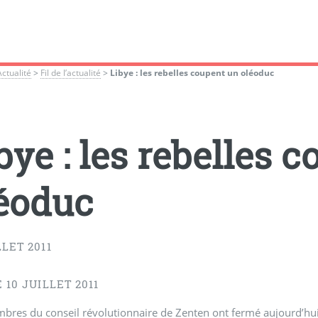
Actualité
>
Fil de l’actualité
>
Libye : les rebelles coupent un oléoduc
bye : les rebelles 
éoduc
LLET 2011
E 10 JUILLET 2011
res du conseil révolutionnaire de Zenten ont fermé aujourd’hui