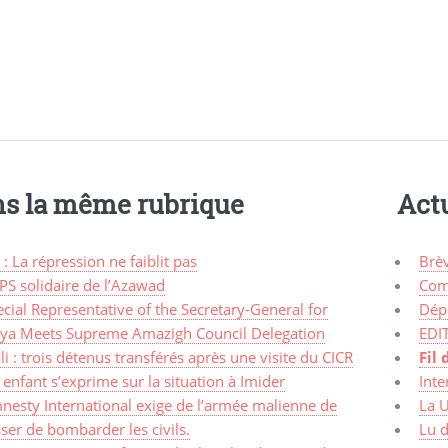
s la même rubrique
Actu
 : La répression ne faiblit pas
Brè
PS solidaire de l’Azawad
Com
cial Representative of the Secretary-General for
Dép
bya Meets Supreme Amazigh Council Delegation
EDI
i : trois détenus transférés après une visite du CICR
Fil 
enfant s’exprime sur la situation à Imider
Inte
nesty International exige de l’armée malienne de
La 
ser de bombarder les civils.
Lu d