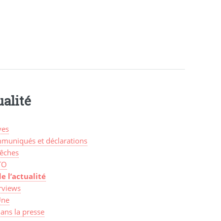
alité
ves
muniqués et déclarations
êches
TO
de l’actualité
rviews
Une
ans la presse