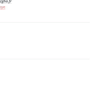
zgha.fr
ibye