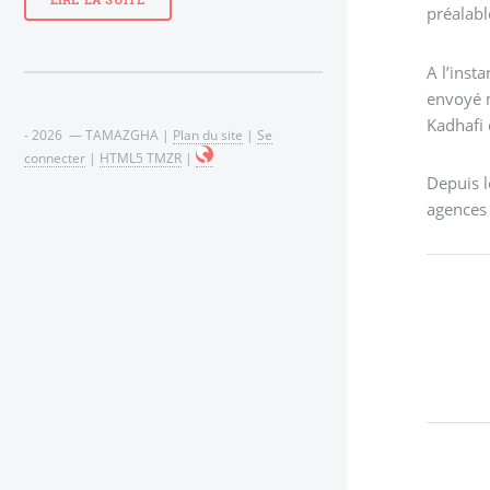
LIRE LA SUITE
préalabl
A l’inst
envoyé m
Kadhafi 
- 2026 — TAMAZGHA |
Plan du site
|
Se
connecter
|
HTML5 TMZR
|
Depuis l
agences