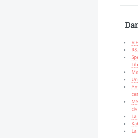
Dan
RIF
R&
Spe
Li
Mal
Un 
Am
ces
MS
civ
La 
Kab
La 