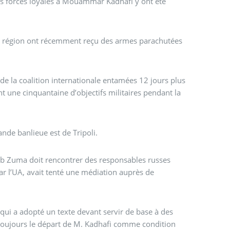
des forces loyales à Mouammar Kadhafi y ont été
te région ont récemment reçu des armes parachutées
de la coalition internationale entamées 12 jours plus
t une cinquantaine d’objectifs militaires pendant la
ande banlieue est de Tripoli.
cob Zuma doit rencontrer des responsables russes
ar l’UA, avait tenté une médiation auprès de
qui a adopté un texte devant servir de base à des
t toujours le départ de M. Kadhafi comme condition