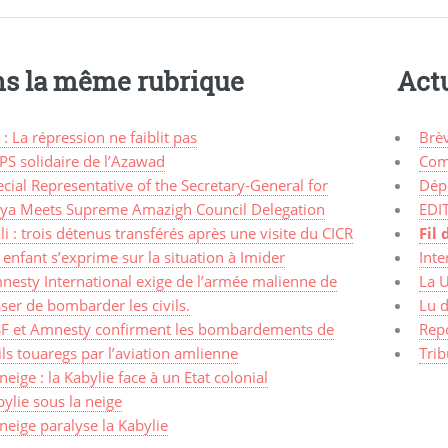
s la même rubrique
Actu
 : La répression ne faiblit pas
Brè
PS solidaire de l’Azawad
Com
cial Representative of the Secretary-General for
Dép
bya Meets Supreme Amazigh Council Delegation
EDI
i : trois détenus transférés après une visite du CICR
Fil 
enfant s’exprime sur la situation à Imider
Inte
nesty International exige de l’armée malienne de
La 
ser de bombarder les civils.
Lu d
F et Amnesty confirment les bombardements de
Rep
ils touaregs par l’aviation amlienne
Trib
neige : la Kabylie face à un Etat colonial
ylie sous la neige
neige paralyse la Kabylie