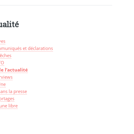
alité
ves
muniqués et déclarations
êches
TO
de l’actualité
rviews
Une
ans la presse
ortages
une libre