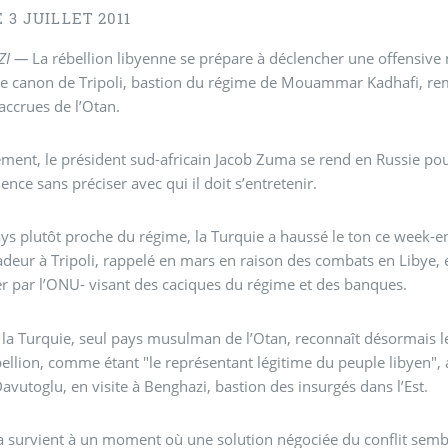
E 3 JUILLET 2011
ZI —
La rébellion libyenne se prépare à déclencher une offensive ma
e canon de Tripoli, bastion du régime de Mouammar Kadhafi, rem
accrues de l’Otan.
ement, le président sud-africain Jacob Zuma se rend en Russie pour
dence sans préciser avec qui il doit s’entretenir.
ys plutôt proche du régime, la Turquie a haussé le ton ce week-en
eur à Tripoli, rappelé en mars en raison des combats en Libye, 
er par l’ONU- visant des caciques du régime et des banques.
 la Turquie, seul pays musulman de l’Otan, reconnaît désormais le 
bellion, comme étant "le représentant légitime du peuple libyen",
vutoglu, en visite à Benghazi, bastion des insurgés dans l’Est.
a survient à un moment où une solution négociée du conflit sembl