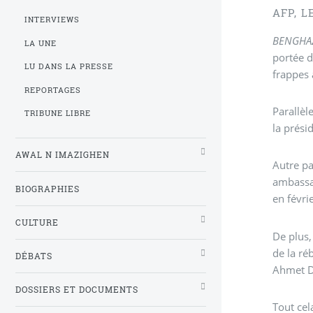
AFP, L
INTERVIEWS
BENGHA
LA UNE
portée d
LU DANS LA PRESSE
frappes 
REPORTAGES
Parallèl
TRIBUNE LIBRE
la prési
AWAL N IMAZIGHEN
Autre pa
ambassad
BIOGRAPHIES
en févri
CULTURE
De plus,
de la ré
DÉBATS
Ahmet Da
DOSSIERS ET DOCUMENTS
Tout cel