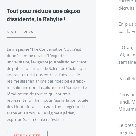
carrefou
détruits.
Tout pour réduire une région
dissidente, la Kabylie !
En plus 
par la F
6 AOÛT 2025
L’Otan, 
Le magazine "The Conversation", qui s’est
tôt, a a
donné comme devise "L’expertise
semaine
universitaire, l’exigence journalistique", vient
de publier un article de Salem de Chaker qui
analyse les relations entre la Kabylie et le
Parallèl
régime algérien animé par l’idéologie arabo-
musulmane dont la colonne vertébrale reste
l’éradication de tout ce qui pourrait
Dans une
représenter un frein pour l’assimilation totale
lundi. M
des Nord-africains en vue d’une hégémonie
Mouammar
arabe et islamique. Le régime algérien,
explique Salem Chaker, s’est (…)
Le prési
négociat