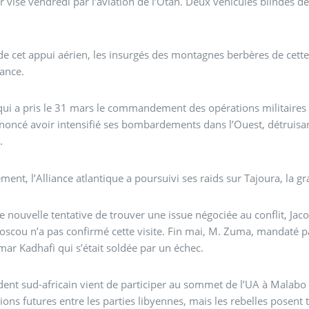
r visé vendredi par l’aviation de l’Otan. Deux véhicules blindés 
de cet appui aérien, les insurgés des montagnes berbères de cet
rance.
qui a pris le 31 mars le commandement des opérations militaires 
nnoncé avoir intensifié ses bombardements dans l’Ouest, détruisan
.
ement, l’Alliance atlantique a poursuivi ses raids sur Tajoura, la gr
 nouvelle tentative de trouver une issue négociée au conflit, Ja
oscou n’a pas confirmé cette visite. Fin mai, M. Zuma, mandaté p
 Kadhafi qui s’était soldée par un échec.
dent sud-africain vient de participer au sommet de l’UA à Malabo 
ions futures entre les parties libyennes, mais les rebelles posen