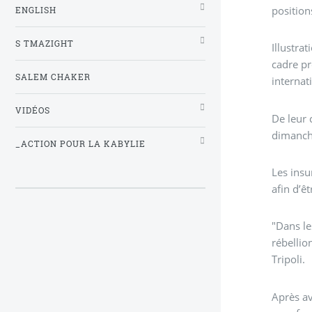
position
ENGLISH
S TMAZIGHT
Illustra
cadre pr
SALEM CHAKER
internat
VIDÉOS
De leur 
dimanche
_ACTION POUR LA KABYLIE
Les insu
afin d’ê
"Dans le
rébellio
Tripoli.
Après av