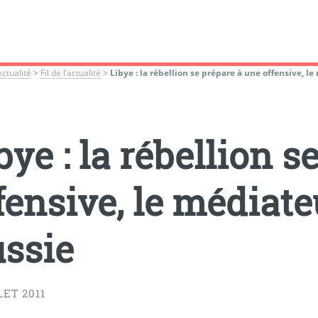
Actualité
>
Fil de l’actualité
>
Libye : la rébellion se prépare à une offensive, 
bye : la rébellion 
fensive, le médiat
ssie
LET 2011