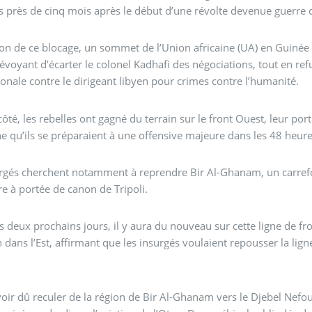
s près de cinq mois après le début d’une révolte devenue guerre ci
tion de ce blocage, un sommet de l’Union africaine (UA) en Guinée 
évoyant d’écarter le colonel Kadhafi des négociations, tout en ref
ionale contre le dirigeant libyen pour crimes contre l’humanité.
côté, les rebelles ont gagné du terrain sur le front Ouest, leur 
 qu’ils se préparaient à une offensive majeure dans les 48 heure
rgés cherchent notamment à reprendre Bir Al-Ghanam, un carrefou
tre à portée de canon de Tripoli.
s deux prochains jours, il y aura du nouveau sur cette ligne de fron
n dans l’Est, affirmant que les insurgés voulaient repousser la lig
oir dû reculer de la région de Bir Al-Ghanam vers le Djebel Nefo