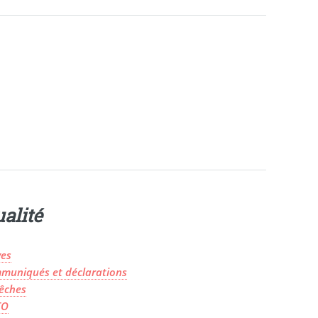
alité
ves
muniqués et déclarations
êches
TO