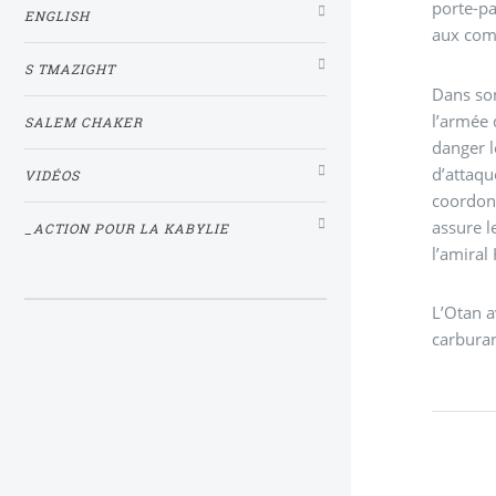
porte-pa
ENGLISH
aux comp
S TMAZIGHT
Dans son
l’armée
SALEM CHAKER
danger les forces de l’Otan. "Cette é
d’attaqu
VIDÉOS
coordonn
assure l
_ACTION POUR LA KABYLIE
l’amiral
L’Otan a
carburan