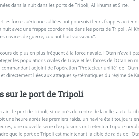
ées dans la nuit dans les ports de Tripoli, Al Khums et Sirte.
et les forces aériennes alliées ont poursuivi leurs frappes aérien
a nuit avec une frappe coordonnée dans les ports de Tripoli, Al Khum
es navires de guerre, coulant huit vaisseaux".
ecours de plus en plus fréquent à la force navale, l’Otan n’avait p
téger les populations civiles de Libye et les forces de l’Otan en 
 commandant adjoint de l’opération "Protecteur unifié" de l’Otan e
e et directement liées aux attaques systématiques du régime de Kad
s sur le port de Tripoli
rrain, le port de Tripoli, situé près du centre de la ville, a été la c
soit une heure après les premiers raids, un navire était toujours e
eures, une nouvelle série d’explosions ont retenti à Tripoli survol
dre que le port de Tripoli est maintenant la cible de raids de l’Ot