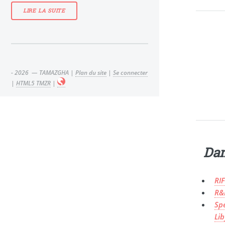
LIRE LA SUITE
- 2026 — TAMAZGHA |
Plan du site
|
Se connecter
|
HTML5 TMZR
|
Dan
RIF
R&
Spe
Li