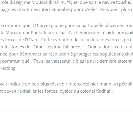
role du régime Moussa Ibrahim. "Quel que soit le navire touché, i
agnies maritimes internationales pour qu’elles n’envoient plus de
 communiqué, l’Otan explique pour sa part que le placement de mi
 de Mouammar Kadhafi perturbait l’acheminement d’aide humanita
volution de la tactique des forces pro-Kadhafi a également démontré une claire intention
er les forces de l’Otan", estime l’alliance. "L’Otan a donc, cette 
ée pour démontrer sa résolution à protéger les populations civile
e communiqué. "Tous les vaisseaux ciblés la nuit dernière étaient d
 Harding.
vait indiqué un peu plus tôt avoir intercepté hier matin un pétroli
t devait ravitailler les forces loyales au colonel Kadhafi.