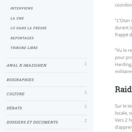
coordonn
INTERVIEWS
LA UNE
"L’Otan 
durant l
LU DANS LA PRESSE
frappé d
REPORTAGES
TRIBUNE LIBRE
"Vu le r
pour pro
Harding,
AWAL N IMAZIGHEN
militair
BIOGRAPHIES
Raid
CULTURE
Sur le te
DÉBATS
locale, 
Vers 2 h
DOSSIERS ET DOCUMENTS
d’appren