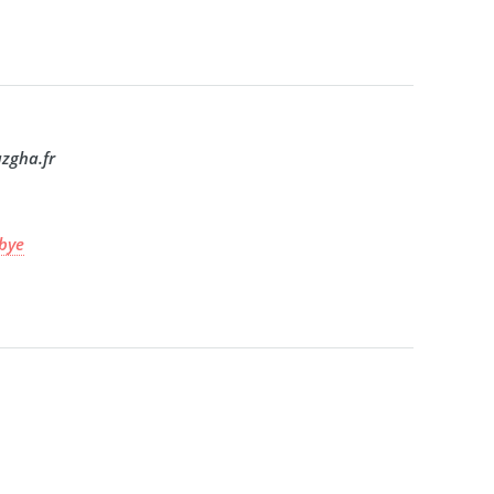
zgha.fr
ibye