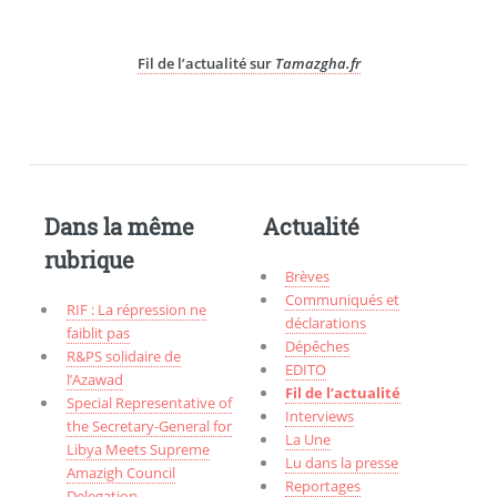
Fil de l’actualité sur
Tamazgha.fr
Dans la même
Actualité
rubrique
Brèves
Communiqués et
RIF : La répression ne
déclarations
faiblit pas
Dépêches
R&PS solidaire de
EDITO
l’Azawad
Fil de l’actualité
Special Representative of
Interviews
the Secretary-General for
La Une
Libya Meets Supreme
Lu dans la presse
Amazigh Council
Reportages
Delegation