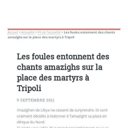
Accueil
>
Actualité
>
Fil de l’actualité
>
Les foules entonnent des chants
amazighs sur la place des martyrs à Tripoli
Les foules entonnent des
chants amazighs sur la
place des martyrs à
Tripoli
9 SEPTEMBRE 2011
Imazighen de Libye ne cessent de surprendre. Ils sont
vraiment décidés à redonner à Tamazight sa place en
Afrique du Nord.
Ci-après une vidéo d’un grand rassemblement qui a eu