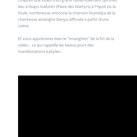
lieu à Asays Ixafuren (Place des Martyrs) à Tripoli où la
foule, nombreuse, entonne la chanson Numidya de la
chanteuse amazighe Danya diffusée à partir d’une
scène.
Et vous apprécierez bien le "Imazighen" de la fin de la
vidéo... ce qui rappelle les beaux jours des
manifestations kabyles...