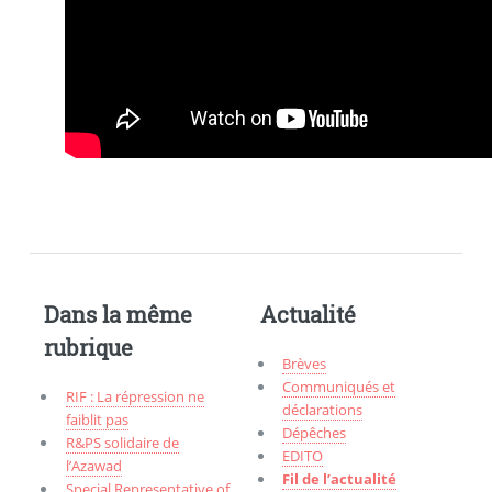
Dans la même
Actualité
rubrique
Brèves
Communiqués et
RIF : La répression ne
déclarations
faiblit pas
Dépêches
R&PS solidaire de
EDITO
l’Azawad
Fil de l’actualité
Special Representative of