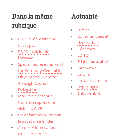
Dans la même
Actualité
rubrique
Brèves
Communiqués et
RIF : La répression ne
déclarations
faiblit pas
Dépêches
R&PS solidaire de
EDITO
l’Azawad
Fil de l’actualité
Special Representative of
Interviews
the Secretary-General for
La Une
Libya Meets Supreme
Lu dans la presse
Amazigh Council
Reportages
Delegation
Tribune libre
Mali : trois détenus
transférés après une
visite du CICR
Un enfant s’exprime sur
la situation à Imider
Amnesty International
exige de l’armée