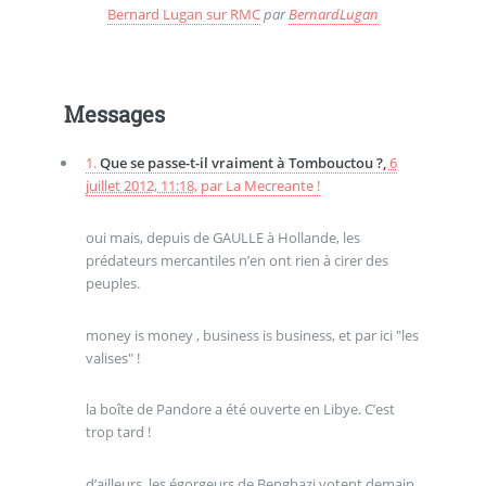
Bernard Lugan sur RMC
par
BernardLugan
Messages
1.
Que se passe-t-il vraiment à Tombouctou ?,
6
juillet 2012, 11:18
,
par
La Mecreante !
oui mais, depuis de GAULLE à Hollande, les
prédateurs mercantiles n’en ont rien à cirer des
peuples.
money is money , business is business, et par ici "les
valises" !
la boîte de Pandore a été ouverte en Libye. C’est
trop tard !
d’ailleurs, les égorgeurs de Benghazi votent demain