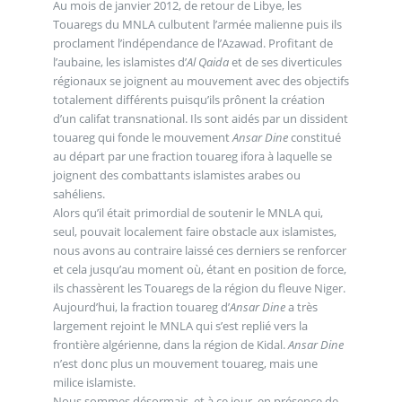
Au mois de janvier 2012, de retour de Libye, les
Touaregs du MNLA culbutent l’armée malienne puis ils
proclament l’indépendance de l’Azawad. Profitant de
l’aubaine, les islamistes d’
Al Qaida
et de ses diverticules
régionaux se joignent au mouvement avec des objectifs
totalement différents puisqu’ils prônent la création
d’un califat transnational. Ils sont aidés par un dissident
touareg qui fonde le mouvement
Ansar Dine
constitué
au départ par une fraction touareg ifora à laquelle se
joignent des combattants islamistes arabes ou
sahéliens.
Alors qu’il était primordial de soutenir le MNLA qui,
seul, pouvait localement faire obstacle aux islamistes,
nous avons au contraire laissé ces derniers se renforcer
et cela jusqu’au moment où, étant en position de force,
ils chassèrent les Touaregs de la région du fleuve Niger.
Aujourd’hui, la fraction touareg d’
Ansar Dine
a très
largement rejoint le MNLA qui s’est replié vers la
frontière algérienne, dans la région de Kidal.
Ansar Dine
n’est donc plus un mouvement touareg, mais une
milice islamiste.
Nous sommes désormais, et à ce jour, en présence de