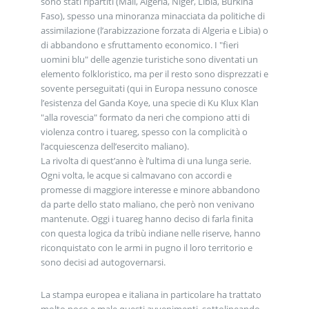
sono stati ripartiti (Mali, Algeria, Niger, Libia, Burkina
Faso), spesso una minoranza minacciata da politiche di
assimilazione (l’arabizzazione forzata di Algeria e Libia) o
di abbandono e sfruttamento economico. I "fieri
uomini blu" delle agenzie turistiche sono diventati un
elemento folkloristico, ma per il resto sono disprezzati e
sovente perseguitati (qui in Europa nessuno conosce
l’esistenza del Ganda Koye, una specie di Ku Klux Klan
"alla rovescia" formato da neri che compiono atti di
violenza contro i tuareg, spesso con la complicità o
l’acquiescenza dell’esercito maliano).
La rivolta di quest’anno è l’ultima di una lunga serie.
Ogni volta, le acque si calmavano con accordi e
promesse di maggiore interesse e minore abbandono
da parte dello stato maliano, che però non venivano
mantenute. Oggi i tuareg hanno deciso di farla finita
con questa logica da tribù indiane nelle riserve, hanno
riconquistato con le armi in pugno il loro territorio e
sono decisi ad autogovernarsi.
La stampa europea e italiana in particolare ha trattato