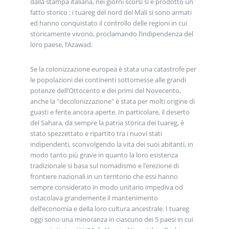
dalla stampa italiana, nei giorni scorsi si è prodotto un
fatto storico : i tuareg del nord del Mali si sono armati
ed hanno conquistato il controllo delle regioni in cui
storicamente vivono, proclamando l’indipendenza del
loro paese, l’Azawad.
Se la colonizzazione europea è stata una catastrofe per
le popolazioni dei continenti sottomesse alle grandi
potenze dell’Ottocento e dei primi del Novecento,
anche la "decolonizzazione" è stata per molti origine di
guasti e ferite ancora aperte. In particolare, il deserto
del Sahara, da sempre la patria storica dei tuareg, è
stato spezzettato e ripartito tra i nuovi stati
indipendenti, sconvolgendo la vita dei suoi abitanti, in
modo tanto più grave in quanto la loro esistenza
tradizionale si basa sul nomadismo e l’erezione di
frontiere nazionali in un territorio che essi hanno
sempre considerato in modo unitario impediva od
ostacolava grandemente il mantenimento
dell’economia e della loro cultura ancestrale. I tuareg
oggi sono una minoranza in ciascuno dei 5 paesi in cui