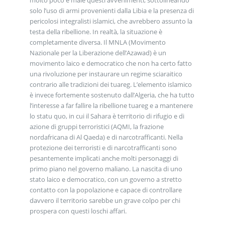
molto poco e male questi avvenimenti, sottolineando
solo l’uso di armi provenienti dalla Libia e la presenza di
pericolosi integralisti islamici, che avrebbero assunto la
testa della ribellione. In realtà, la situazione è
completamente diversa. Il MNLA (Movimento
Nazionale per la Liberazione dell’Azawad) è un
movimento laico e democratico che non ha certo fatto
una rivoluzione per instaurare un regime sciaraitico
contrario alle tradizioni dei tuareg. L’elemento islamico
è invece fortemente sostenuto dall’Algeria, che ha tutto
l’interesse a far fallire la ribellione tuareg e a mantenere
lo statu quo, in cui il Sahara è territorio di rifugio e di
azione di gruppi terroristici (AQMI, la frazione
nordafricana di Al Qaeda) e di narcotrafficanti. Nella
protezione dei terroristi e di narcotrafficanti sono
pesantemente implicati anche molti personaggi di
primo piano nel governo maliano. La nascita di uno
stato laico e democratico, con un governo a stretto
contatto con la popolazione e capace di controllare
davvero il territorio sarebbe un grave colpo per chi
prospera con questi loschi affari.