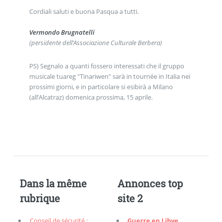
Cordiali saluti e buona Pasqua a tutti.
Vermondo Brugnatelli
(persidente dell’Associazione Culturale Berbera)
PS) Segnalo a quanti fossero interessati che il gruppo
musicale tuareg "Tinariwen" sarà in tournée in Italia nei
prossimi giorni, e in particolare si esibirà a Milano
(all’Alcatraz) domenica prossima, 15 aprile.
Dans la même
Annonces top
rubrique
site 2
Conseil de sécurité :
Guerre en Libye