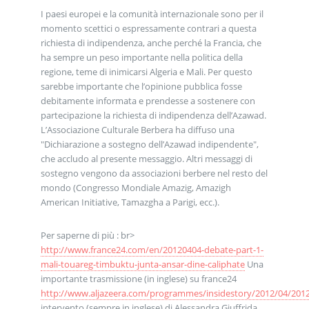
I paesi europei e la comunità internazionale sono per il
momento scettici o espressamente contrari a questa
richiesta di indipendenza, anche perché la Francia, che
ha sempre un peso importante nella politica della
regione, teme di inimicarsi Algeria e Mali. Per questo
sarebbe importante che l’opinione pubblica fosse
debitamente informata e prendesse a sostenere con
partecipazione la richiesta di indipendenza dell’Azawad.
L’Associazione Culturale Berbera ha diffuso una
"Dichiarazione a sostegno dell’Azawad indipendente",
che accludo al presente messaggio. Altri messaggi di
sostegno vengono da associazioni berbere nel resto del
mondo (Congresso Mondiale Amazig, Amazigh
American Initiative, Tamazgha a Parigi, ecc.).
Per saperne di più : br>
http://www.france24.com/en/20120404-debate-part-1-
mali-touareg-timbuktu-junta-ansar-dine-caliphate
Una
importante trasmissione (in inglese) su france24
http://www.aljazeera.com/programmes/insidestory/2012/04/20
intervento (sempre in inglese) di Alessandra Giuffrida