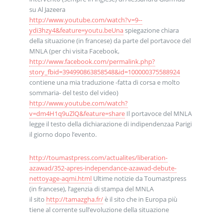
su Al Jazeera
http://www.youtube.com/watch?v=9--
ydi3hzy4&feature=youtu.beUna
spiegazione chiara
della situazione (in francese) da parte del portavoce del
MNLA (per chi visita Facebook,
http://www.facebook.com/permalink.php?
story_fbid=394990863858548&id=100000375588924
contiene una mia traduzione -fatta di corsa e molto
sommaria- del testo del video)
http://www.youtube.com/watch?
v=dm4H1q9uZlQ&feature=share
Il portavoce del MNLA
legge il testo della dichiarazione di indipendenzaa Parigi
il giorno dopo l’evento.
http://toumastpress.com/actualites/liberation-
azawad/352-apres-independance-azawad-debute-
nettoyage-aqmi.html
Ultime notizie da Toumastpress
(in francese), l’agenzia di stampa del MNLA
il sito
http://tamazgha.fr/
è il sito che in Europa più
tiene al corrente sull’evoluzione della situazione