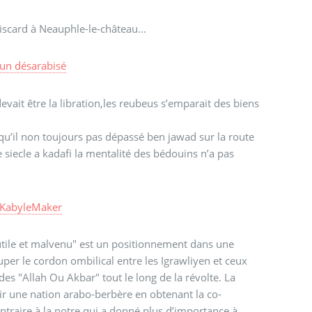
iscard à Neauphle-le-château...
un désarabisé
devait être la libration,les reubeus s’emparait des biens
u’il non toujours pas dépassé ben jawad sur la route
siecle a kadafi la mentalité des bédouins n’a pas
KabyleMaker
utile et malvenu" est un positionnement dans une
couper le cordon ombilical entre les Igrawliyen et ceux
des "Allah Ou Akbar" tout le long de la révolte. La
ir une nation arabo-berbère en obtenant la co-
contraire à la notre qui a donné plus d’importance à