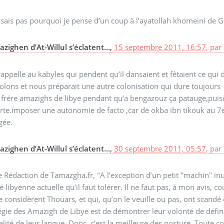
 sais pas pourquoi je pense d’un coup à l’ayatollah khomeini de G
azighen d’At-Willul s’éclatent...,
15 septembre 2011, 16:57
,
par
rappelle au kabyles qui pendent qu’il dansaient et fêtaient ce qui 
olons et nous préparait une autre colonisation qui dure toujours
frére amazighs de libye pendant qu’a bengazouz ça patauge,puisq
rte.imposer une autonomie de facto ,car de okba ibn tikouk au 7e 
gée.
azighen d’At-Willul s’éclatent...,
30 septembre 2011, 05:57
,
par
 Rédaction de Tamazgha.fr, "A l’exception d’un petit "machin" in
té libyenne actuelle qu’il faut tolérer. Il ne faut pas, à mon avis, 
e considèrent Thouars, et qui, qu’on le veuille ou pas, ont scandé 
égie des Amazigh de Libye est de démontrer leur volonté de défin
ialité de leur langue. Donc, c’est la meilleure des posture. Toute 