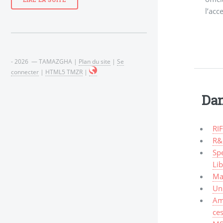
LIRE LA SUITE
l’acc
- 2026 — TAMAZGHA |
Plan du site
|
Se
connecter
|
HTML5 TMZR
|
Dan
RIF
R&
Spe
Li
Mal
Un 
Am
ces