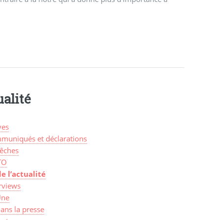
alité
ves
muniqués et déclarations
êches
TO
de l’actualité
rviews
Une
ans la presse