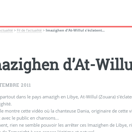
Actualité
>
Fil de l’actualité
>
Imazighen d’At-Willul s’éclatent...
azighen d’At-Willul
TEMBRE 2011
rtout dans le pays amazigh en Libye, At-Willul (Zouara) s’éclaten
ighité.
 montre cette vidéo où la chanteuse Dania, originaire de cette vi
vec le public en chansons...
nt, rien ne semble pouvoir les arrêter ces Imazighen de Libye, rie
ès de Tamazight à son espace légitime et naturel.