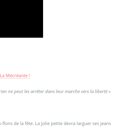
La Mécréante !
ien ne peut les arrêter dans leur marche vers la liberté »
flons de la fête. La jolie petite devra larguer ses jeans