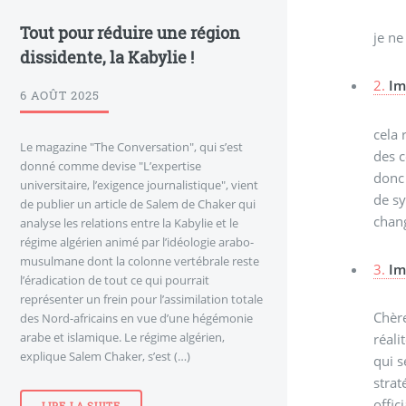
Tout pour réduire une région
je ne
dissidente, la Kabylie !
2.
Im
6 AOÛT 2025
cela 
Le magazine "The Conversation", qui s’est
des c
donné comme devise "L’expertise
donc 
universitaire, l’exigence journalistique", vient
de sy
de publier un article de Salem de Chaker qui
chan
analyse les relations entre la Kabylie et le
régime algérien animé par l’idéologie arabo-
musulmane dont la colonne vertébrale reste
3.
Im
l’éradication de tout ce qui pourrait
représenter un frein pour l’assimilation totale
Chère
des Nord-africains en vue d’une hégémonie
arabe et islamique. Le régime algérien,
réali
explique Salem Chaker, s’est (…)
qui s
strat
offic