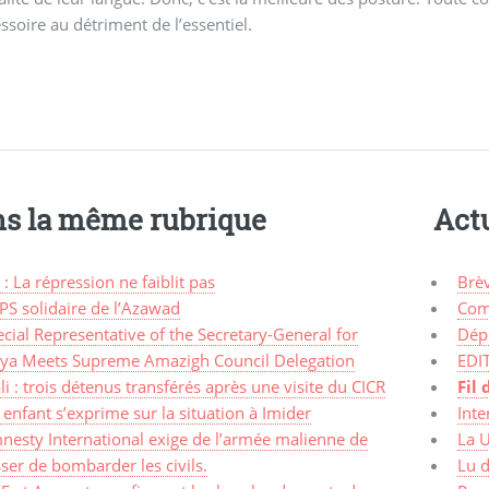
essoire au détriment de l’essentiel.
s la même rubrique
Actu
 : La répression ne faiblit pas
Brè
PS solidaire de l’Azawad
Com
cial Representative of the Secretary-General for
Dép
bya Meets Supreme Amazigh Council Delegation
EDI
i : trois détenus transférés après une visite du CICR
Fil 
enfant s’exprime sur la situation à Imider
Inte
nesty International exige de l’armée malienne de
La 
ser de bombarder les civils.
Lu d