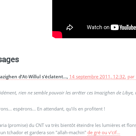
sages
azighen d’At-Willul s’éclatent...,
14 septembre 2011, 12:32
,
par
idément, rien ne semble pouvoir les arrêter ces Imazighen de Libye, r
ons... espérons... En attendant, qu’ils en profitent !
aria (promise) du CNT va très bientôt éteindre les lumières et flons-
 un tchador et gardera son "allah-machin"
de gré ou v’cif...