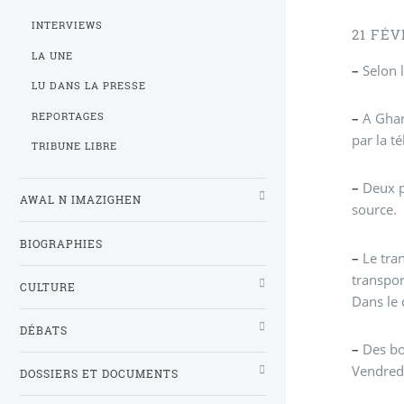
INTERVIEWS
21 FÉV
LA UNE
–
Selon l
LU DANS LA PRESSE
–
A Ghari
REPORTAGES
par la t
TRIBUNE LIBRE
–
Deux pi
AWAL N IMAZIGHEN
source.
BIOGRAPHIES
–
Le tran
CULTURE
Dans le 
DÉBATS
–
Des bo
Vendredi
DOSSIERS ET DOCUMENTS