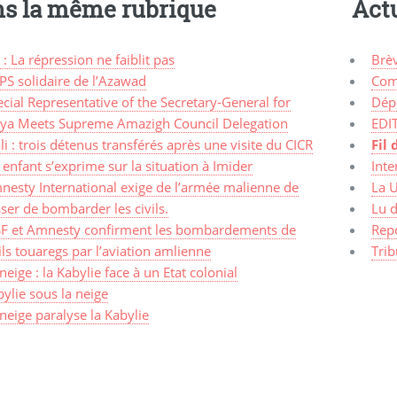
s la même rubrique
Actu
 : La répression ne faiblit pas
Brè
PS solidaire de l’Azawad
Com
cial Representative of the Secretary-General for
Dép
bya Meets Supreme Amazigh Council Delegation
EDI
i : trois détenus transférés après une visite du CICR
Fil 
enfant s’exprime sur la situation à Imider
Inte
nesty International exige de l’armée malienne de
La 
ser de bombarder les civils.
Lu d
F et Amnesty confirment les bombardements de
Rep
ils touaregs par l’aviation amlienne
Trib
neige : la Kabylie face à un Etat colonial
ylie sous la neige
neige paralyse la Kabylie