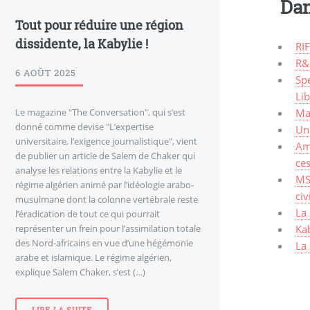
Dan
Tout pour réduire une région
dissidente, la Kabylie !
RIF
R&
6 AOÛT 2025
Spe
Li
Le magazine "The Conversation", qui s’est
Mal
donné comme devise "L’expertise
Un 
universitaire, l’exigence journalistique", vient
Am
de publier un article de Salem de Chaker qui
ces
analyse les relations entre la Kabylie et le
MS
régime algérien animé par l’idéologie arabo-
civ
musulmane dont la colonne vertébrale reste
La 
l’éradication de tout ce qui pourrait
représenter un frein pour l’assimilation totale
Kab
des Nord-africains en vue d’une hégémonie
La 
arabe et islamique. Le régime algérien,
explique Salem Chaker, s’est (…)