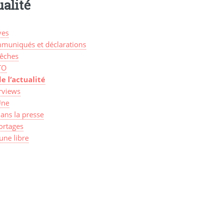
alité
ves
muniqués et déclarations
êches
TO
de l’actualité
rviews
Une
ans la presse
ortages
une libre